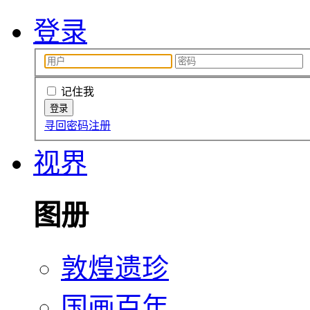
登录
记住我
寻回密码
注册
视界
图册
敦煌遗珍
国画百年