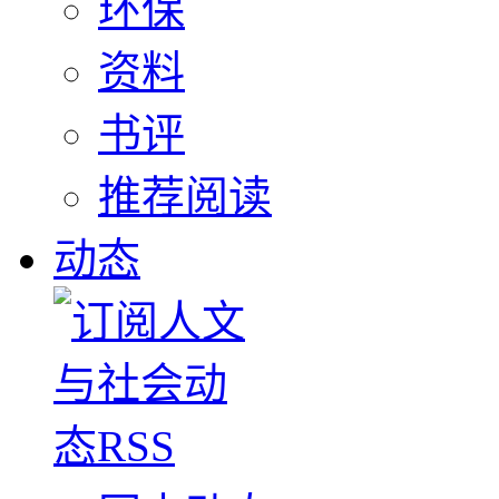
环保
资料
书评
推荐阅读
动态