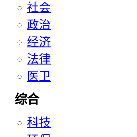
社会
政治
经济
法律
医卫
综合
科技