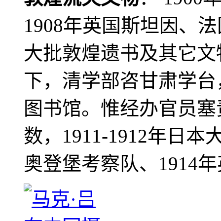
1908年英国斯坦因、
大批敦煌遗书及其它文物
下，清学部咨甘肃学台
图书馆。惟经办官员塞
数，1911-1912年日本
奥登堡考察队、1914