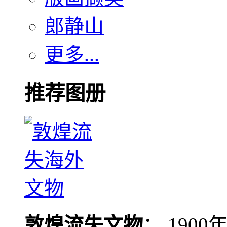
郎静山
更多...
推荐图册
敦煌流失文物
： 190