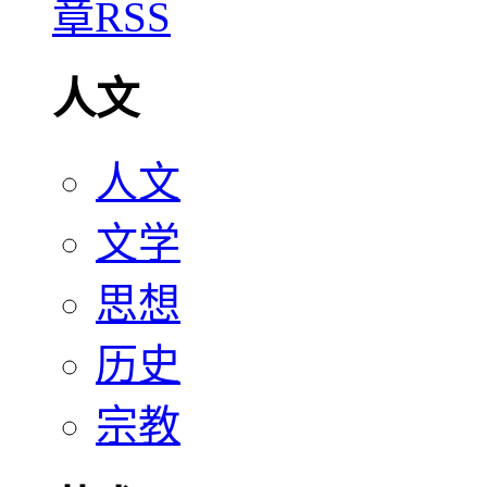
人文
人文
文学
思想
历史
宗教