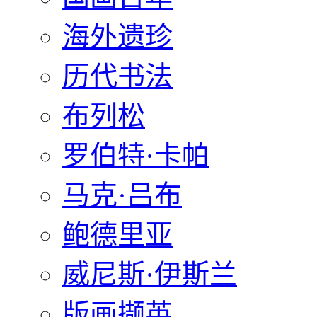
海外遗珍
历代书法
布列松
罗伯特·卡帕
马克·吕布
鲍德里亚
威尼斯·伊斯兰
版画撷英