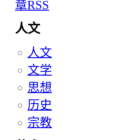
人文
人文
文学
思想
历史
宗教