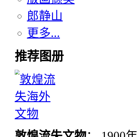
郎静山
更多...
推荐图册
敦煌流失文物
： 190