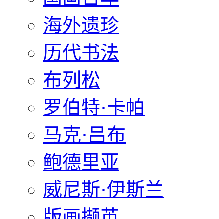
海外遗珍
历代书法
布列松
罗伯特·卡帕
马克·吕布
鲍德里亚
威尼斯·伊斯兰
版画撷英