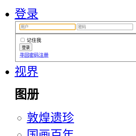
登录
记住我
寻回密码
注册
视界
图册
敦煌遗珍
国画百年