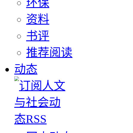
环保
资料
书评
推荐阅读
动态