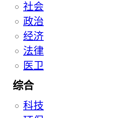
社会
政治
经济
法律
医卫
综合
科技