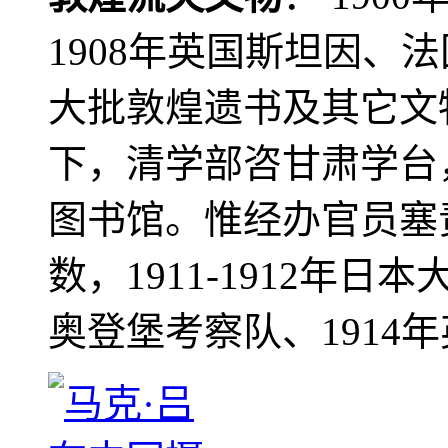
1908年英国斯坦因、
大批敦煌遗书及其它文物
下，清学部咨甘肃学台
图书馆。惟经办官员塞
数，1911-1912年日本
奥登堡考察队、1914