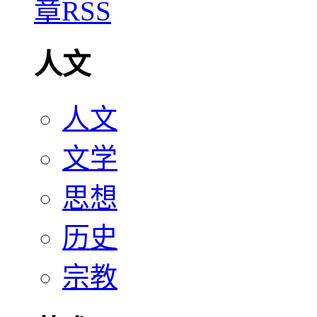
人文
人文
文学
思想
历史
宗教