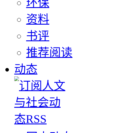
环保
资料
书评
推荐阅读
动态