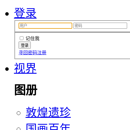
登录
记住我
寻回密码
注册
视界
图册
敦煌遗珍
国画百年