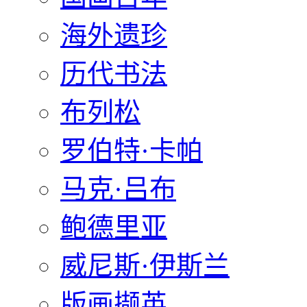
海外遗珍
历代书法
布列松
罗伯特·卡帕
马克·吕布
鲍德里亚
威尼斯·伊斯兰
版画撷英