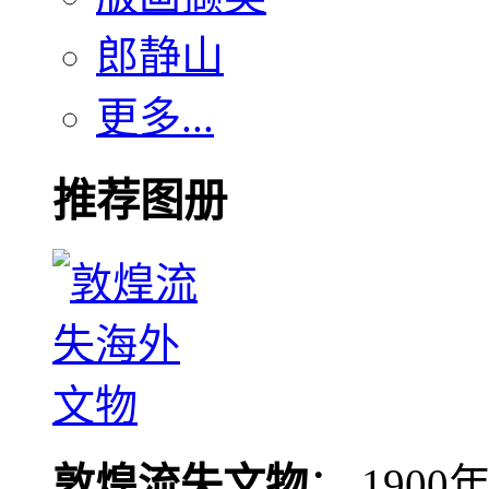
郎静山
更多...
推荐图册
敦煌流失文物
： 190