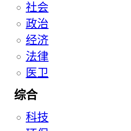
社会
政治
经济
法律
医卫
综合
科技