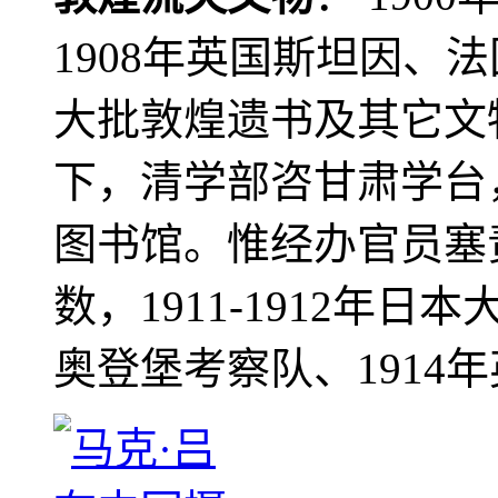
1908年英国斯坦因、
大批敦煌遗书及其它文物
下，清学部咨甘肃学台
图书馆。惟经办官员塞
数，1911-1912年日本
奥登堡考察队、1914