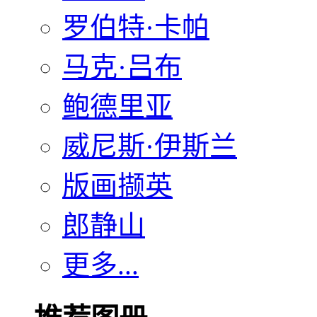
罗伯特·卡帕
马克·吕布
鲍德里亚
威尼斯·伊斯兰
版画撷英
郎静山
更多...