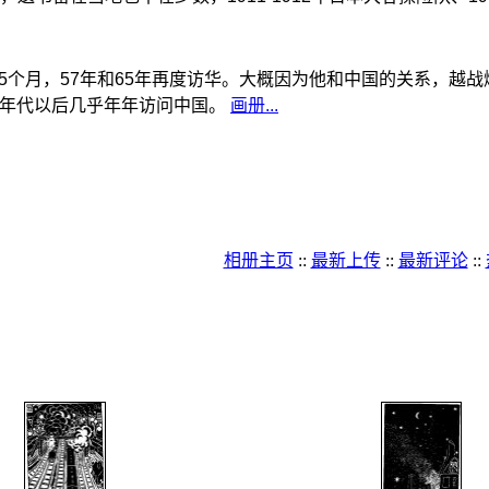
中国5个月，57年和65年再度访华。大概因为他和中国的关系，
90年代以后几乎年年访问中国。
画册...
相册主页
::
最新上传
::
最新评论
::
新视界（规划中）
>
绘画
>
版画
麦绥莱勒