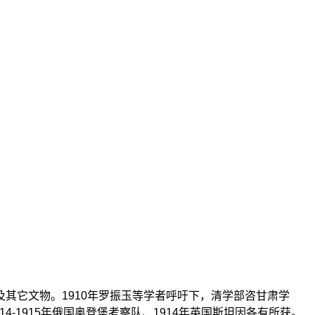
遗书及其它文物。1910年罗振玉等学者呼吁下，清学部咨甘肃学
4-1915年俄国奥登堡考察队、1914年英国斯坦因各有所获。