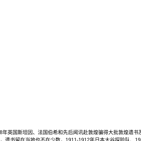
, 1908年英国斯坦因、法国伯希和先后闻讯赴敦煌骗得大批敦煌
留在当地也不在少数，1911-1912年日本大谷探险队、191