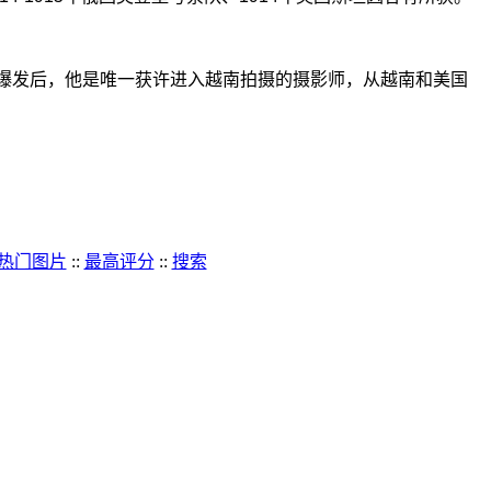
越战爆发后，他是唯一获许进入越南拍摄的摄影师，从越南和美国
热门图片
::
最高评分
::
搜索
+
-
文件名
+
-
日期