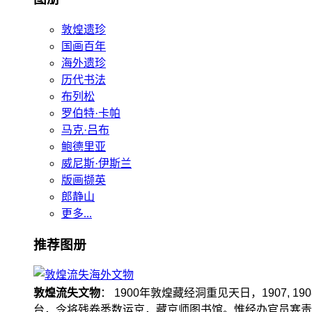
敦煌遗珍
国画百年
海外遗珍
历代书法
布列松
罗伯特·卡帕
马克·吕布
鲍德里亚
威尼斯·伊斯兰
版画撷英
郎静山
更多...
推荐图册
敦煌流失文物
： 1900年敦煌藏经洞重见天日，1907
台，令将残卷悉数运京，藏京师图书馆。惟经办官员塞责，遗书