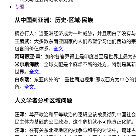
专题
从中国到亚洲：历史·区域·民族
柄谷行人：当亚洲经济成为一种威胁，并且明白了没有与
王赓武
：大多数东南亚国家的人们希望学习他们西边的宗
包含的价值体系。
全文...
阿玛蒂亚·森
：加尔各答算得上是印度甚至是世界上最为
米尔斯海默
：全球支配是个麻烦不断的处方，特别是其新
世界。
全文...
白永瑞
：东亚内外的“二重性周边视角”即以西方为中心
角。
全文...
人文学者分析区域问题
汪晖
：尊严政治和平等政治的逻辑应该被贯彻到中国社会
民主体为基础的公民政治，这个危机就不可能真正化解。
汪晖
：在有关东北亚地区的战争与和平的讨论中，琉球占