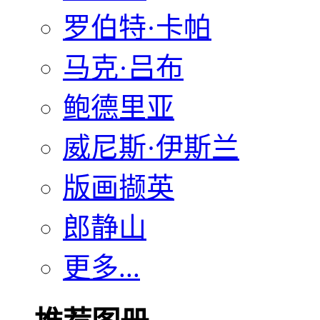
罗伯特·卡帕
马克·吕布
鲍德里亚
威尼斯·伊斯兰
版画撷英
郎静山
更多...