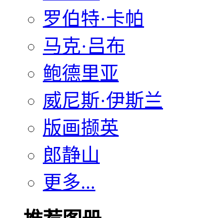
罗伯特·卡帕
马克·吕布
鲍德里亚
威尼斯·伊斯兰
版画撷英
郎静山
更多...