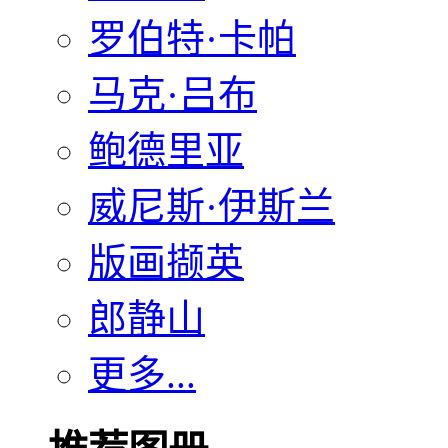
罗伯特·卡帕
马克·吕布
鲍德里亚
威尼斯·伊斯兰
版画撷英
郎静山
更多...