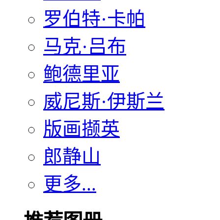
罗伯特·卡帕
马克·吕布
鲍德里亚
威尼斯·伊斯兰
版画撷英
郎静山
更多...