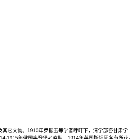
遗书及其它文物。1910年罗振玉等学者呼吁下，清学部咨甘肃学
4-1915年俄国奥登堡考察队、1914年英国斯坦因各有所获。