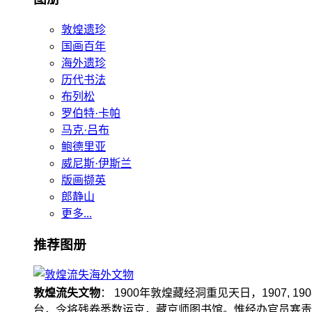
敦煌遗珍
国画百年
海外遗珍
历代书法
布列松
罗伯特·卡帕
马克·吕布
鲍德里亚
威尼斯·伊斯兰
版画撷英
郎静山
更多...
推荐图册
敦煌流失文物
： 1900年敦煌藏经洞重见天日，1907
台，令将残卷悉数运京，藏京师图书馆。惟经办官员塞责，遗书