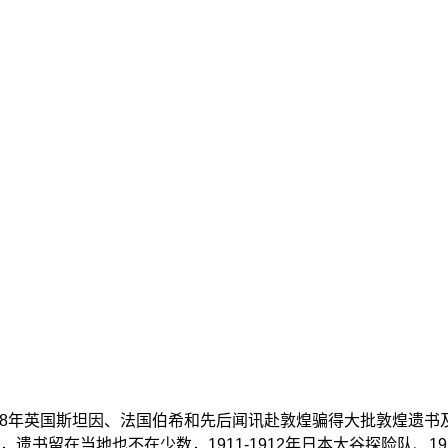
, 1908年英国斯坦因、法国伯希和先后闻讯赴敦煌骗得大批敦煌
留在当地也不在少数，1911-1912年日本大谷探险队、191