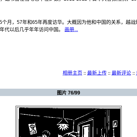
中国5个月，57年和65年再度访华。大概因为他和中国的关系，
90年代以后几乎年年访问中国。
画册...
相册主页
::
最新上传
::
最新评论
::
新视界（规划中）
>
麦绥莱勒
图片 76/99