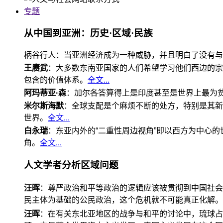
专题
从中国到亚洲：历史·区域·民族
柄谷行人：当亚洲经济成为一种威胁，并且明白了没有与
王赓武
：大多数东南亚国家的人们希望学习他们西边的宗
包含的价值体系。
全文...
阿玛蒂亚·森
：加尔各答算得上是印度甚至是世界上最为
米尔斯海默
：全球支配是个麻烦不断的处方，特别是其新
世界。
全文...
白永瑞
：东亚内外的“二重性周边视角”即以西方为中心
角。
全文...
人文学者分析区域问题
汪晖
：尊严政治和平等政治的逻辑应该被贯彻到中国社会
民主体为基础的公民政治，这个危机就不可能真正化解。
汪晖
：在有关东北亚地区的战争与和平的讨论中，琉球占