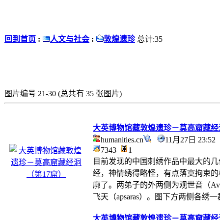
回到首页
:
人文与社会
:
敦煌遗珍
总计:35
图片编号 21-30 (总共有 35 张图片)
大英博物馆藏敦煌遗珍－莫高窟藏经
humanities.cn
11月27日 23:5
7343
1
目前发现的中国刺绣作品中最大的几件之
经，神情绣得略怪，有点落寞拘束的
廓了。两弟子的外两侧为观世音（Avaloki
飞天（apsaras）。图下方两侧各
大英博物馆藏敦煌遗珍－莫高窟藏经