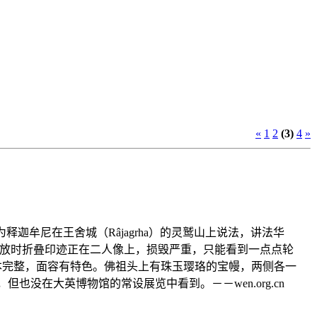
«
1
2
(3)
4
»
释迦牟尼在王舍城（Râjagrha）的灵鹫山上说法，讲法华
中存放时折叠印迹正在二人像上，损毁严重，只能看到一点点轮
rapta ），基本完整，面容有特色。佛祖头上有珠玉璎珞的宝幔，两侧各一
也没在大英博物馆的常设展览中看到。－－wen.org.cn