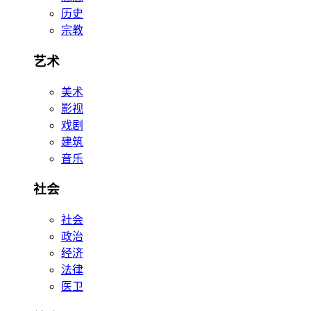
历史
宗教
艺术
美术
影视
戏剧
建筑
音乐
社会
社会
政治
经济
法律
医卫