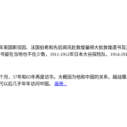
, 1908年英国斯坦因、法国伯希和先后闻讯赴敦煌骗得大批敦煌遗
当地也不在少数，1911-1912年日本大谷探险队、1914-1
中国5个月，57年和65年再度访华。大概因为他和中国的关系，越
0年代以后几乎年年访问中国。
画册...