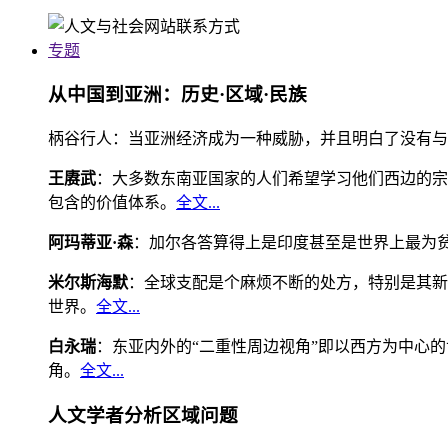
专题
从中国到亚洲：历史·区域·民族
柄谷行人：当亚洲经济成为一种威胁，并且明白了没有与
王赓武
：大多数东南亚国家的人们希望学习他们西边的宗
包含的价值体系。
全文...
阿玛蒂亚·森
：加尔各答算得上是印度甚至是世界上最为
米尔斯海默
：全球支配是个麻烦不断的处方，特别是其新
世界。
全文...
白永瑞
：东亚内外的“二重性周边视角”即以西方为中心
角。
全文...
人文学者分析区域问题