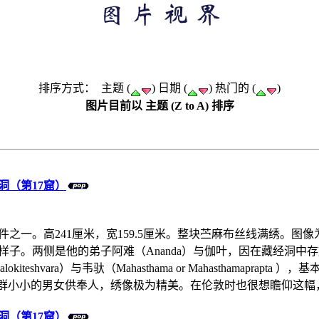
排序方式： 主题 (
) 日期 (
) 热门的 (
)
图片目前以 主题 (Z to A) 排序
洞（第17窟）
2
一。高241厘米，宽159.5厘米。整块苎麻布丝线满绣。图像为
样子。两侧是他的弟子阿难（Ananda）与伽叶，因在藏经洞
teshvara）与韦驮（Mahasthama or Mahasthamap
绣一群小小的男女供奉人，绣像极为精美。在伦敦时也很想瞻仰这幅，但
洞（第17窟）