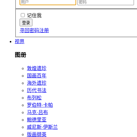
记住我
寻回密码
注册
视界
图册
敦煌遗珍
国画百年
海外遗珍
历代书法
布列松
罗伯特·卡帕
马克·吕布
鲍德里亚
威尼斯·伊斯兰
版画撷英