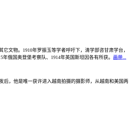
书及其它文物。1910年罗振玉等学者呼吁下，清学部咨甘肃学台，
915年俄国奥登堡考察队、1914年英国斯坦因各有所获。
画册...
战爆发后，他是唯一获许进入越南拍摄的摄影师，从越南和美国两