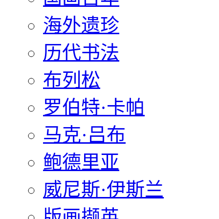
海外遗珍
历代书法
布列松
罗伯特·卡帕
马克·吕布
鲍德里亚
威尼斯·伊斯兰
版画撷英