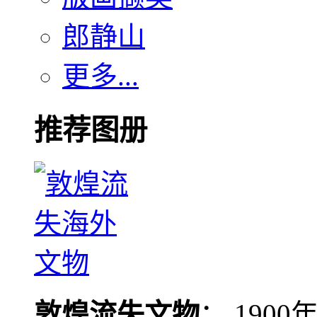
郎静山
更多...
推荐图册
敦煌流失文物
： 190