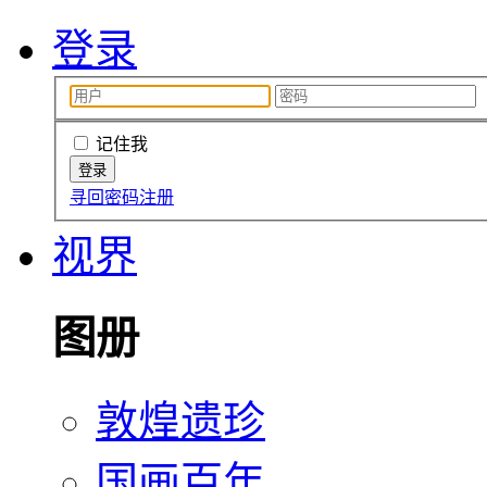
登录
记住我
寻回密码
注册
视界
图册
敦煌遗珍
国画百年