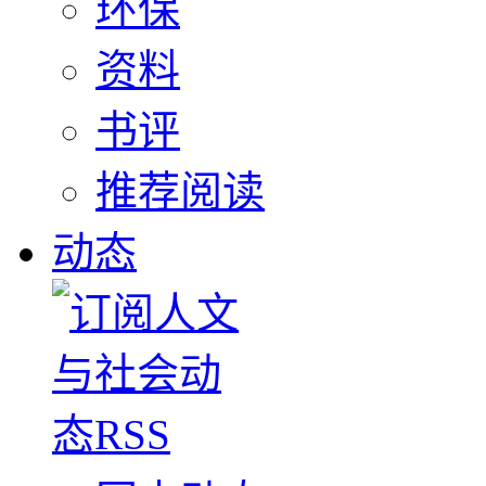
环保
资料
书评
推荐阅读
动态