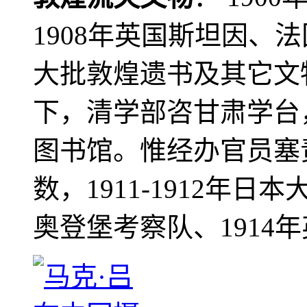
1908年英国斯坦因、
大批敦煌遗书及其它文物
下，清学部咨甘肃学台
图书馆。惟经办官员塞
数，1911-1912年日本
奥登堡考察队、1914