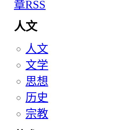
人文
人文
文学
思想
历史
宗教