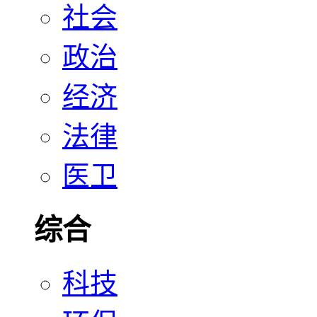
社会
政治
经济
法律
医卫
综合
科技