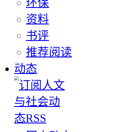
环保
资料
书评
推荐阅读
动态