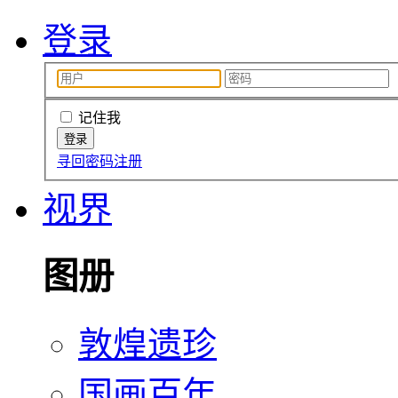
登录
记住我
寻回密码
注册
视界
图册
敦煌遗珍
国画百年