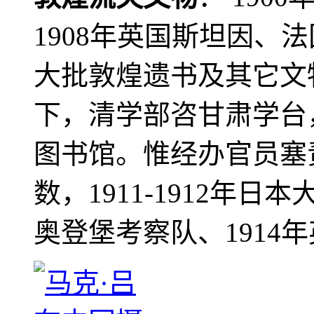
1908年英国斯坦因、
大批敦煌遗书及其它文物
下，清学部咨甘肃学台
图书馆。惟经办官员塞
数，1911-1912年日本
奥登堡考察队、1914