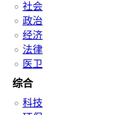
社会
政治
经济
法律
医卫
综合
科技