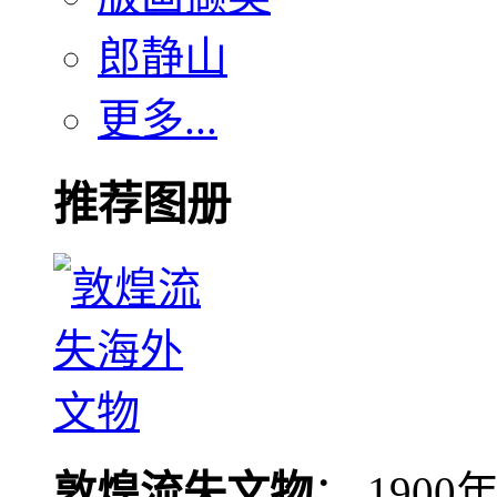
郎静山
更多...
推荐图册
敦煌流失文物
： 190