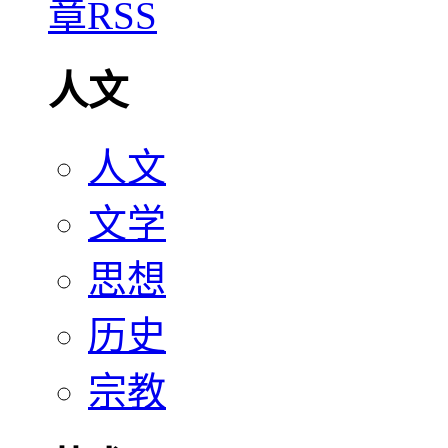
人文
人文
文学
思想
历史
宗教