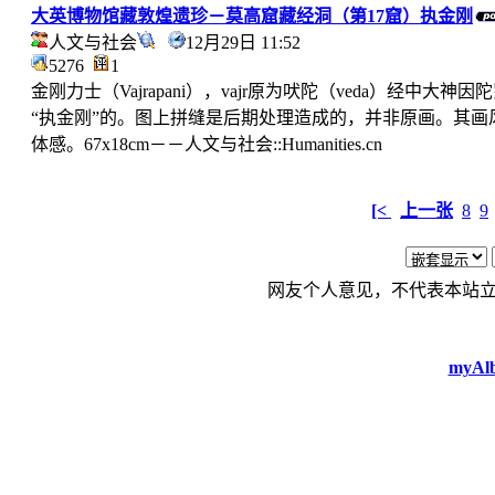
大英博物馆藏敦煌遗珍－莫高窟藏经洞（第17窟）执金刚
人文与社会
12月29日 11:52
5276
1
金刚力士（Vajrapani），vajr原为吠陀（veda）经中大
“执金刚”的。图上拼缝是后期处理造成的，并非原画。其
体感。67x18cm－－人文与社会::Humanities.cn
[<
上一张
8
9
网友个人意见，不代表本站
myAlb