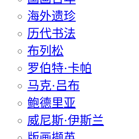
海外遗珍
历代书法
布列松
罗伯特·卡帕
马克·吕布
鲍德里亚
威尼斯·伊斯兰
版画撷英