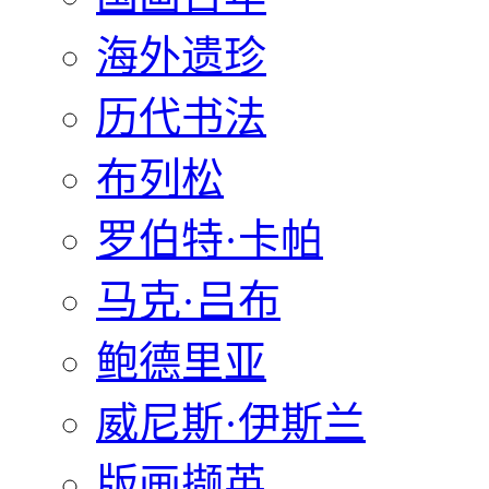
海外遗珍
历代书法
布列松
罗伯特·卡帕
马克·吕布
鲍德里亚
威尼斯·伊斯兰
版画撷英