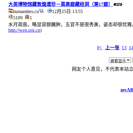
大英博物馆藏敦煌遗珍－莫高窟藏经洞（第17窟）
humanities.cn
12月25日 13:55
5109
1
水月观音。略显容貌臃肿，五官不是很秀美，姿态却很优雅。构图下方
http://wen.org.cn
)
[<
上一张
13
1
网友个人意见，不代表本站
myAlb