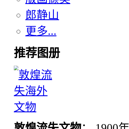
郎静山
更多...
推荐图册
敦煌流失文物
： 190