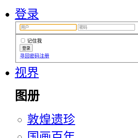
登录
记住我
寻回密码
注册
视界
图册
敦煌遗珍
国画百年