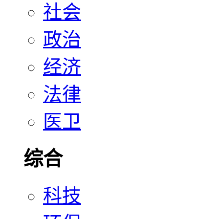
社会
政治
经济
法律
医卫
综合
科技