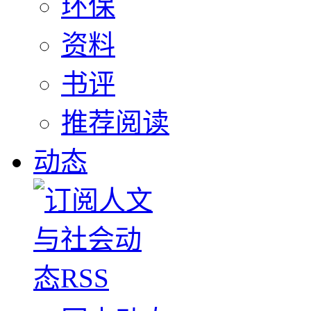
环保
资料
书评
推荐阅读
动态