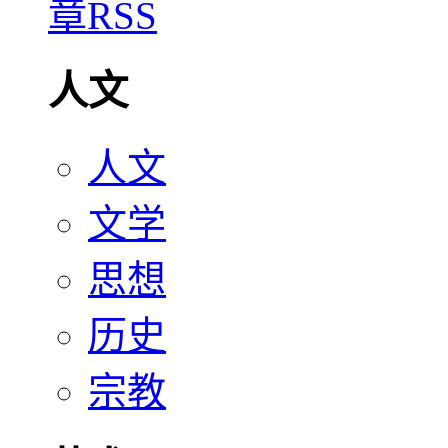
人文
人文
文学
思想
历史
宗教