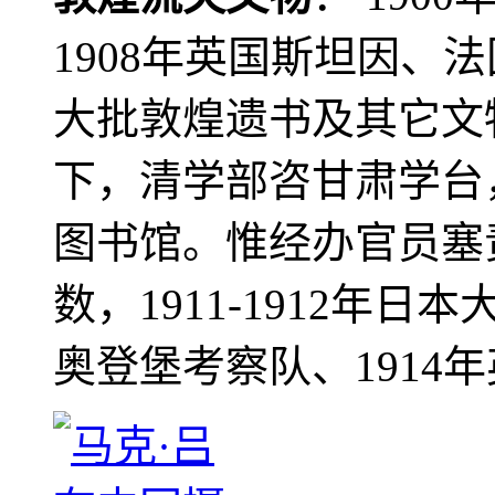
1908年英国斯坦因、
大批敦煌遗书及其它文物
下，清学部咨甘肃学台
图书馆。惟经办官员塞
数，1911-1912年日本
奥登堡考察队、1914