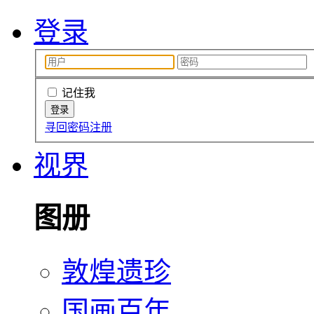
登录
记住我
寻回密码
注册
视界
图册
敦煌遗珍
国画百年