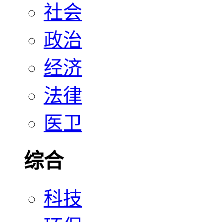
社会
政治
经济
法律
医卫
综合
科技