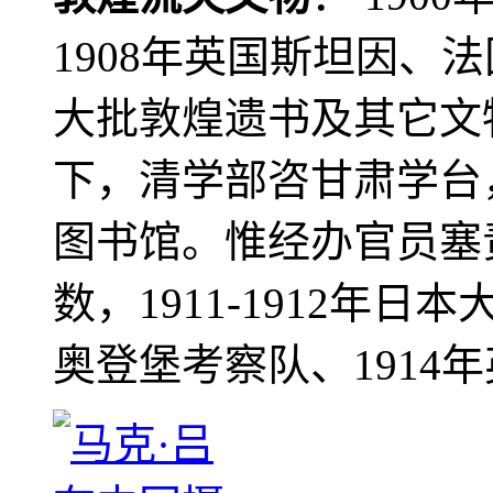
1908年英国斯坦因、
大批敦煌遗书及其它文物
下，清学部咨甘肃学台
图书馆。惟经办官员塞
数，1911-1912年日本
奥登堡考察队、1914