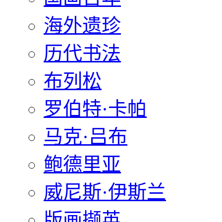
海外遗珍
历代书法
布列松
罗伯特·卡帕
马克·吕布
鲍德里亚
威尼斯·伊斯兰
版画撷英