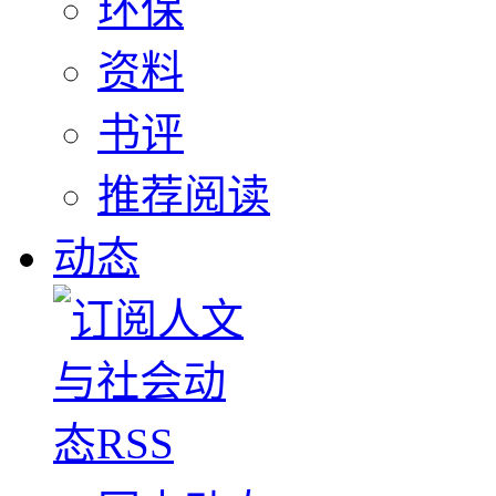
环保
资料
书评
推荐阅读
动态