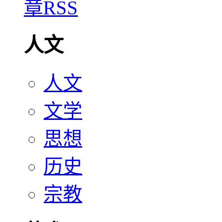
人文
人文
文学
思想
历史
宗教