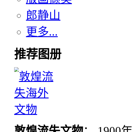
郎静山
更多...
推荐图册
敦煌流失文物
： 190