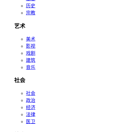
历史
宗教
艺术
美术
影视
戏剧
建筑
音乐
社会
社会
政治
经济
法律
医卫