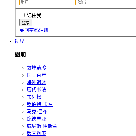
记住我
寻回密码
注册
视界
图册
敦煌遗珍
国画百年
海外遗珍
历代书法
布列松
罗伯特·卡帕
马克·吕布
鲍德里亚
威尼斯·伊斯兰
版画撷英