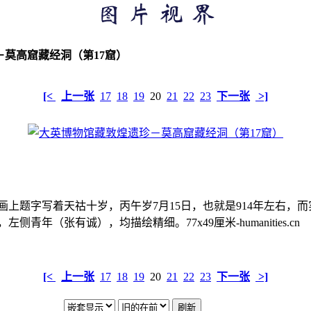
莫高窟藏经洞（第17窟）
[<
上一张
17
18
19
20
21
22
23
下一张
>]
题字写着天祜十岁，丙午岁7月15日，也就是914年左右，而实
（张有诚），均描绘精细。77x49厘米-humanities.cn
[<
上一张
17
18
19
20
21
22
23
下一张
>]