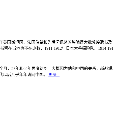
, 1908年英国斯坦因、法国伯希和先后闻讯赴敦煌骗得大批敦煌遗
当地也不在少数，1911-1912年日本大谷探险队、1914-1
中国5个月，57年和65年再度访华。大概因为他和中国的关系，越
0年代以后几乎年年访问中国。
画册...