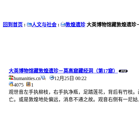
回到首页
:
人文与社会
:
敦煌遗珍
大英博物馆藏敦煌遗珍－
大英博物馆藏敦煌遗珍－莫高窟藏经洞（第17窟）
humanities.cn
12月25日 00:22
4075
1
观世音左手执柳枝，右手执净瓶，足踏莲花，背后有竹枝。画上
亡。或是敦煌地处偏远，消息不通之故。观音右侧有一尼姑，左侧青年