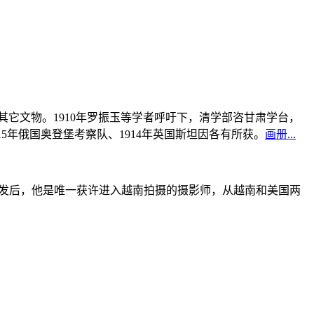
书及其它文物。1910年罗振玉等学者呼吁下，清学部咨甘肃学台，
915年俄国奥登堡考察队、1914年英国斯坦因各有所获。
画册...
战爆发后，他是唯一获许进入越南拍摄的摄影师，从越南和美国两