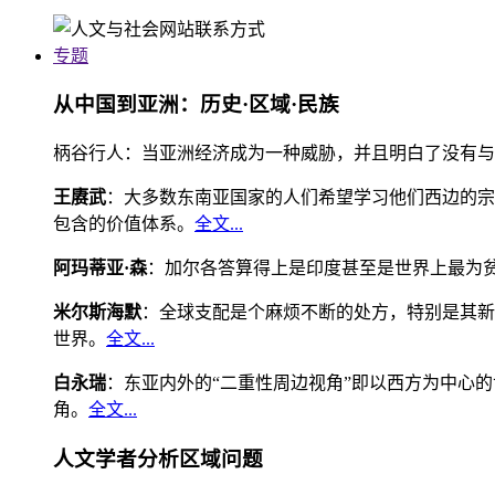
专题
从中国到亚洲：历史·区域·民族
柄谷行人：当亚洲经济成为一种威胁，并且明白了没有与
王赓武
：大多数东南亚国家的人们希望学习他们西边的宗
包含的价值体系。
全文...
阿玛蒂亚·森
：加尔各答算得上是印度甚至是世界上最为
米尔斯海默
：全球支配是个麻烦不断的处方，特别是其新
世界。
全文...
白永瑞
：东亚内外的“二重性周边视角”即以西方为中心
角。
全文...
人文学者分析区域问题