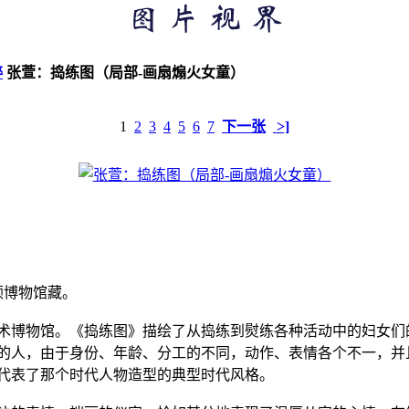
粹
张萱：捣练图（局部-画扇煽火女童）
1
2
3
4
5
6
7
下一张
>]
顿博物馆藏。
术博物馆。《捣练图》描绘了从捣练到熨练各种活动中的妇女们
的人，由于身份、年龄、分工的不同，动作、表情各个不一，并
代表了那个时代人物造型的典型时代风格。