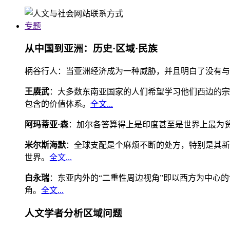
专题
从中国到亚洲：历史·区域·民族
柄谷行人：当亚洲经济成为一种威胁，并且明白了没有与
王赓武
：大多数东南亚国家的人们希望学习他们西边的宗
包含的价值体系。
全文...
阿玛蒂亚·森
：加尔各答算得上是印度甚至是世界上最为
米尔斯海默
：全球支配是个麻烦不断的处方，特别是其新
世界。
全文...
白永瑞
：东亚内外的“二重性周边视角”即以西方为中心
角。
全文...
人文学者分析区域问题