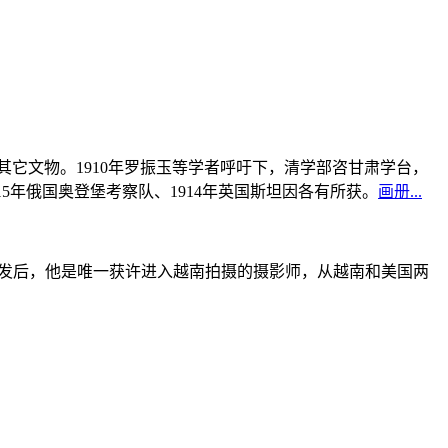
书及其它文物。1910年罗振玉等学者呼吁下，清学部咨甘肃学台，
915年俄国奥登堡考察队、1914年英国斯坦因各有所获。
画册...
战爆发后，他是唯一获许进入越南拍摄的摄影师，从越南和美国两