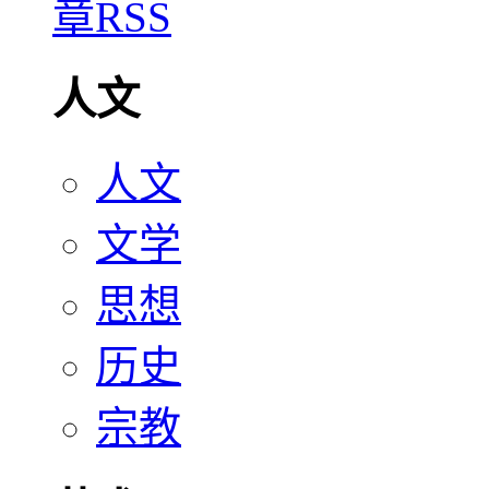
人文
人文
文学
思想
历史
宗教