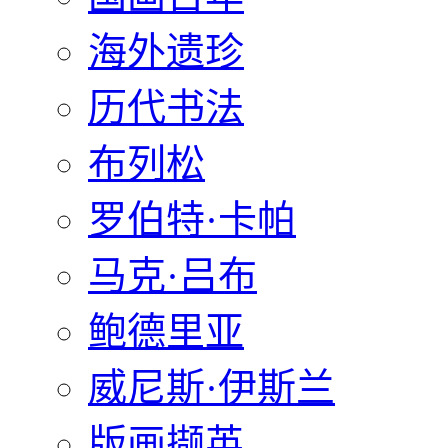
海外遗珍
历代书法
布列松
罗伯特·卡帕
马克·吕布
鲍德里亚
威尼斯·伊斯兰
版画撷英