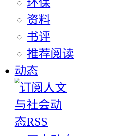
环保
资料
书评
推荐阅读
动态