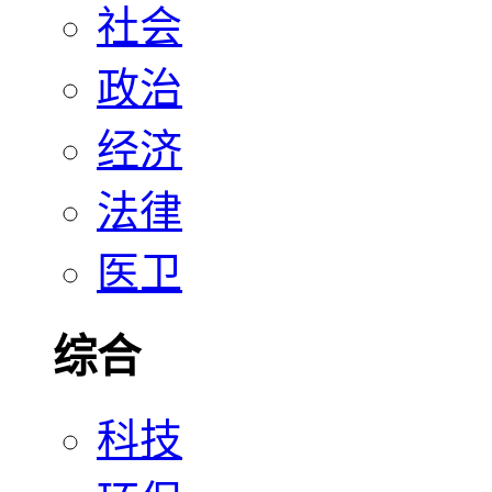
社会
政治
经济
法律
医卫
综合
科技