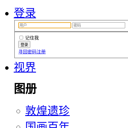
登录
记住我
寻回密码
注册
视界
图册
敦煌遗珍
国画百年