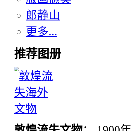
郎静山
更多...
推荐图册
敦煌流失文物
： 190