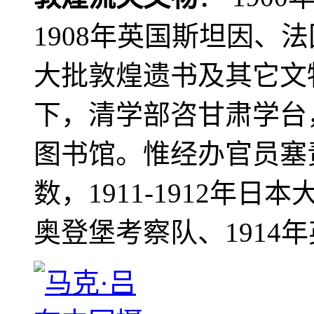
1908年英国斯坦因、
大批敦煌遗书及其它文物
下，清学部咨甘肃学台
图书馆。惟经办官员塞
数，1911-1912年日本
奥登堡考察队、1914