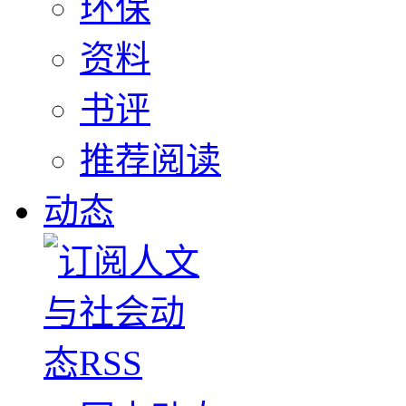
环保
资料
书评
推荐阅读
动态