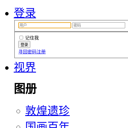
登录
记住我
寻回密码
注册
视界
图册
敦煌遗珍
国画百年