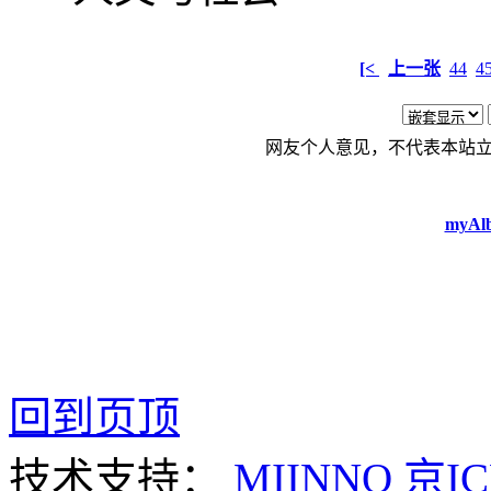
[<
上一张
44
4
网友个人意见，不代表本站
myAlb
回到页顶
技术支持：
MIINNO
京IC