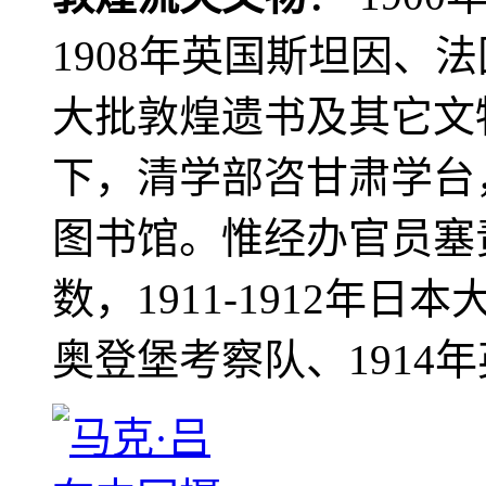
1908年英国斯坦因、
大批敦煌遗书及其它文物
下，清学部咨甘肃学台
图书馆。惟经办官员塞
数，1911-1912年日本
奥登堡考察队、1914