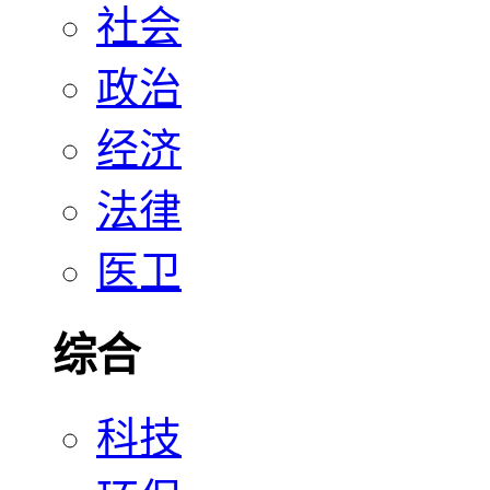
社会
政治
经济
法律
医卫
综合
科技