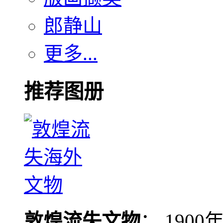
郎静山
更多...
推荐图册
敦煌流失文物
： 190