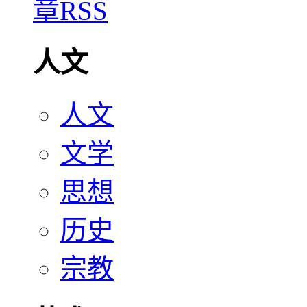
人文
人文
文学
思想
历史
宗教