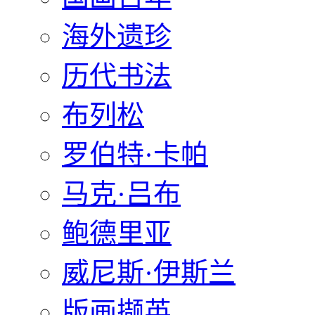
海外遗珍
历代书法
布列松
罗伯特·卡帕
马克·吕布
鲍德里亚
威尼斯·伊斯兰
版画撷英