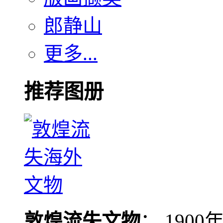
郎静山
更多...
推荐图册
敦煌流失文物
： 190