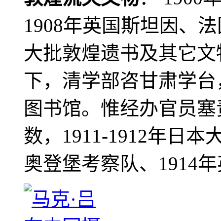
1908年英国斯坦因、
大批敦煌遗书及其它文物
下，清学部咨甘肃学台
图书馆。惟经办官员塞
数，1911-1912年日本
奥登堡考察队、1914