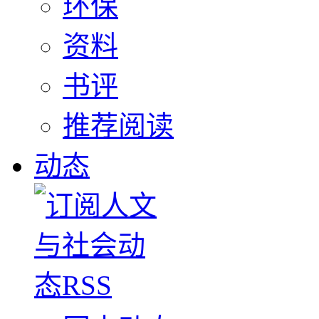
环保
资料
书评
推荐阅读
动态