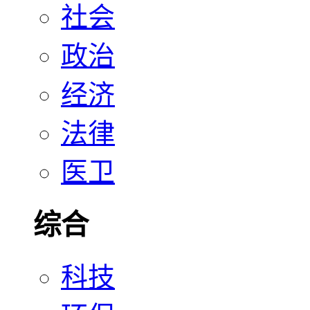
社会
政治
经济
法律
医卫
综合
科技