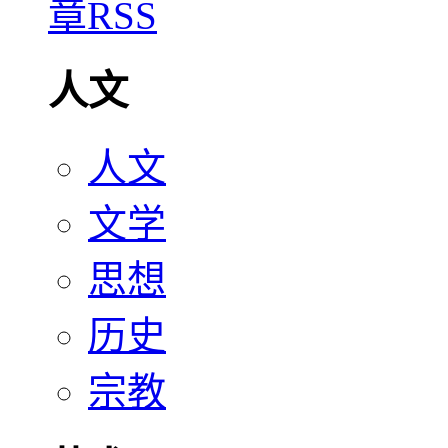
人文
人文
文学
思想
历史
宗教