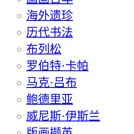
海外遗珍
历代书法
布列松
罗伯特·卡帕
马克·吕布
鲍德里亚
威尼斯·伊斯兰
版画撷英