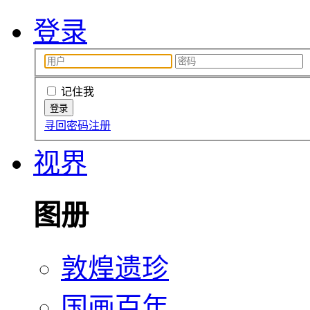
登录
记住我
寻回密码
注册
视界
图册
敦煌遗珍
国画百年