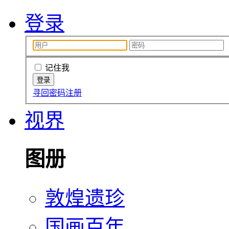
登录
记住我
寻回密码
注册
视界
图册
敦煌遗珍
国画百年