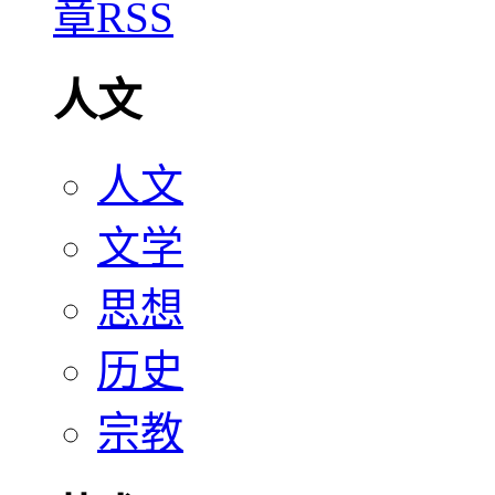
人文
人文
文学
思想
历史
宗教