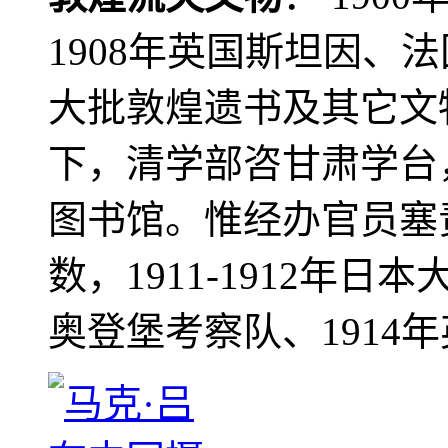
1908年英国斯坦因、
大批敦煌遗书及其它文物
下，清学部咨甘肃学台
图书馆。惟经办官员塞
数，1911-1912年日本
奥登堡考察队、1914