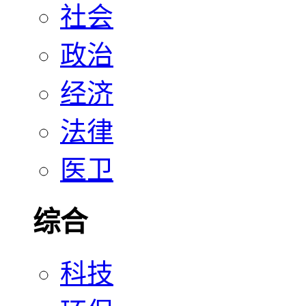
社会
政治
经济
法律
医卫
综合
科技