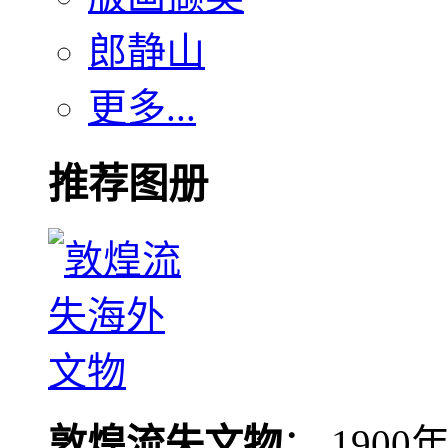
郎静山
更多...
推荐图册
敦煌流失文物
： 190