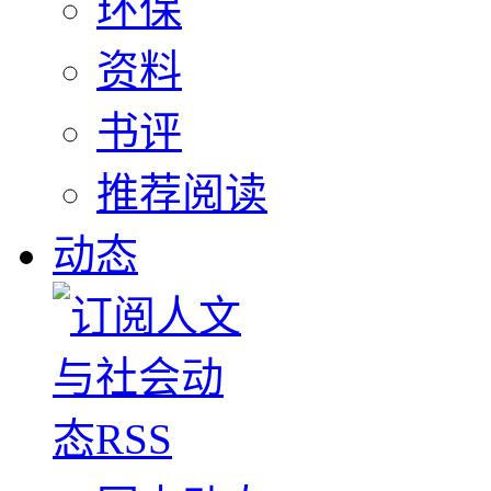
环保
资料
书评
推荐阅读
动态