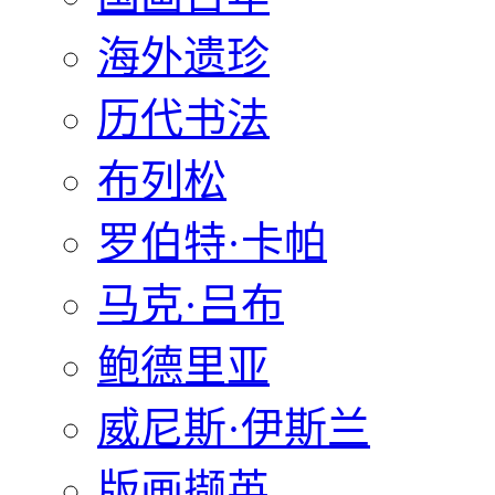
海外遗珍
历代书法
布列松
罗伯特·卡帕
马克·吕布
鲍德里亚
威尼斯·伊斯兰
版画撷英