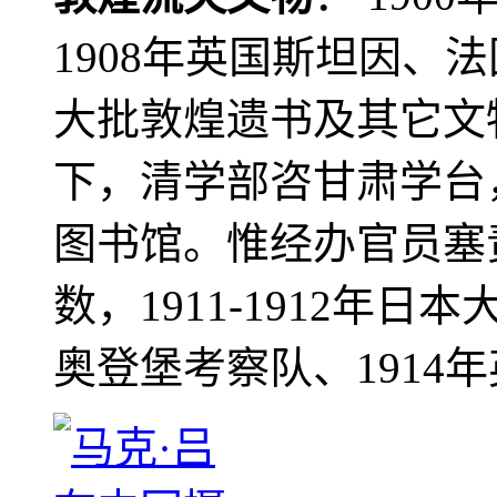
1908年英国斯坦因、
大批敦煌遗书及其它文物
下，清学部咨甘肃学台
图书馆。惟经办官员塞
数，1911-1912年日本
奥登堡考察队、1914