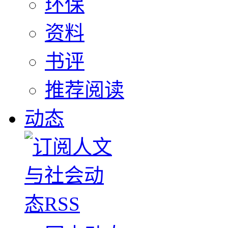
环保
资料
书评
推荐阅读
动态