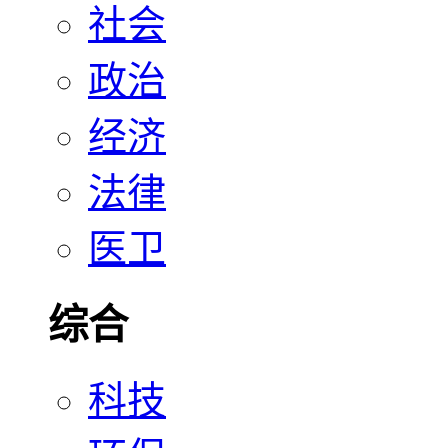
社会
政治
经济
法律
医卫
综合
科技