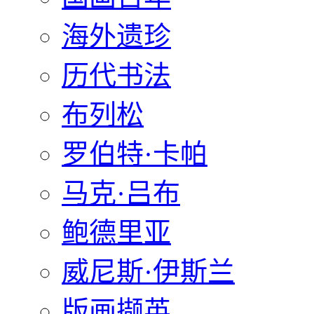
海外遗珍
历代书法
布列松
罗伯特·卡帕
马克·吕布
鲍德里亚
威尼斯·伊斯兰
版画撷英