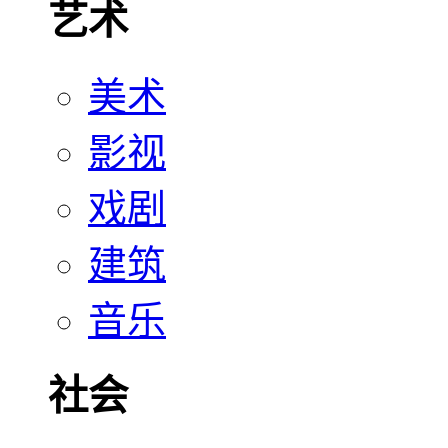
艺术
美术
影视
戏剧
建筑
音乐
社会