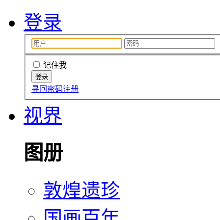
登录
记住我
寻回密码
注册
视界
图册
敦煌遗珍
国画百年