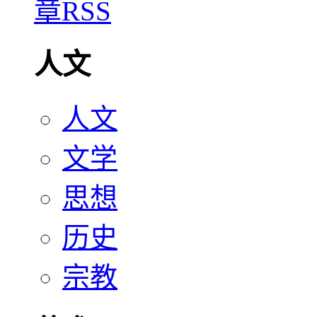
人文
人文
文学
思想
历史
宗教