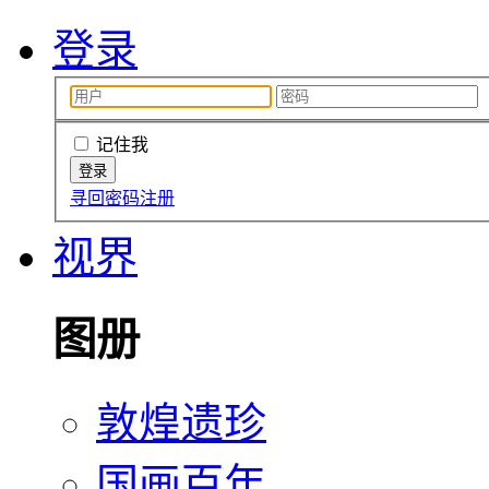
登录
记住我
寻回密码
注册
视界
图册
敦煌遗珍
国画百年