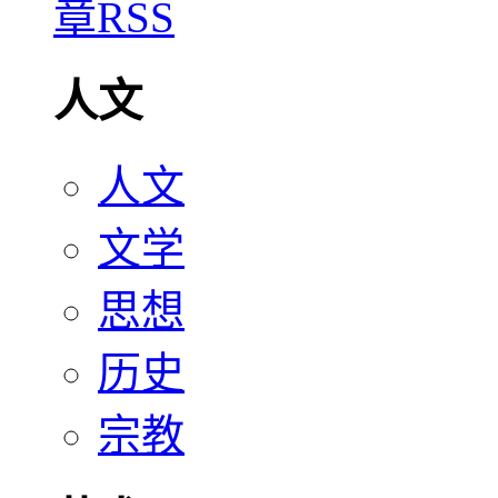
人文
人文
文学
思想
历史
宗教