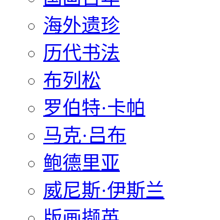
海外遗珍
历代书法
布列松
罗伯特·卡帕
马克·吕布
鲍德里亚
威尼斯·伊斯兰
版画撷英