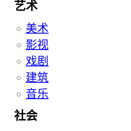
艺术
美术
影视
戏剧
建筑
音乐
社会