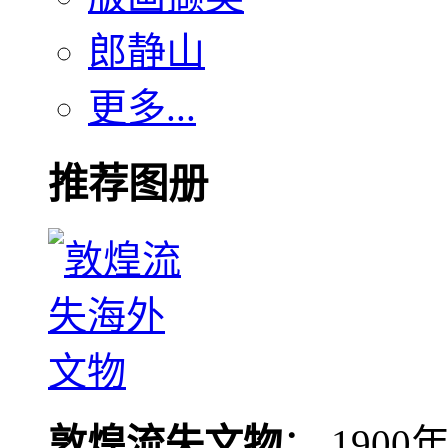
郎静山
更多...
推荐图册
敦煌流失文物
： 190