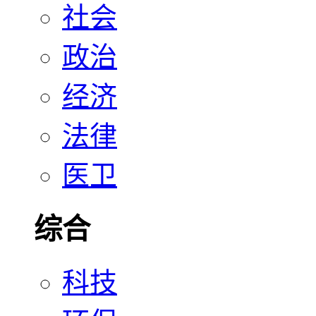
社会
政治
经济
法律
医卫
综合
科技