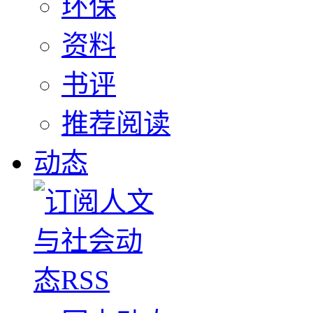
环保
资料
书评
推荐阅读
动态