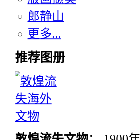
郎静山
更多...
推荐图册
敦煌流失文物
： 190