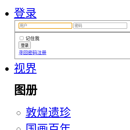
登录
记住我
寻回密码
注册
视界
图册
敦煌遗珍
国画百年