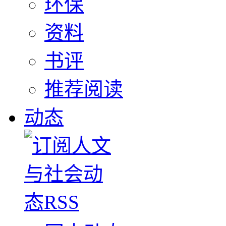
环保
资料
书评
推荐阅读
动态