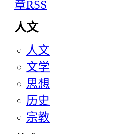
人文
人文
文学
思想
历史
宗教