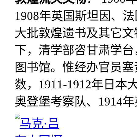
1908年英国斯坦因、
大批敦煌遗书及其它文物
下，清学部咨甘肃学台
图书馆。惟经办官员塞
数，1911-1912年日本
奥登堡考察队、1914