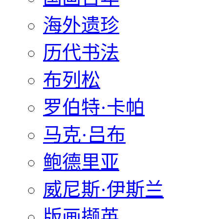
海外遗珍
历代书法
布列松
罗伯特·卡帕
马克·吕布
鲍德里亚
威尼斯·伊斯兰
版画撷英