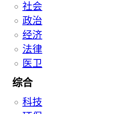
社会
政治
经济
法律
医卫
综合
科技