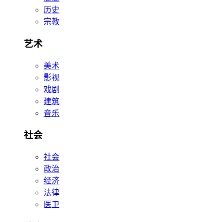
历史
宗教
艺术
美术
影视
戏剧
建筑
音乐
社会
社会
政治
经济
法律
医卫