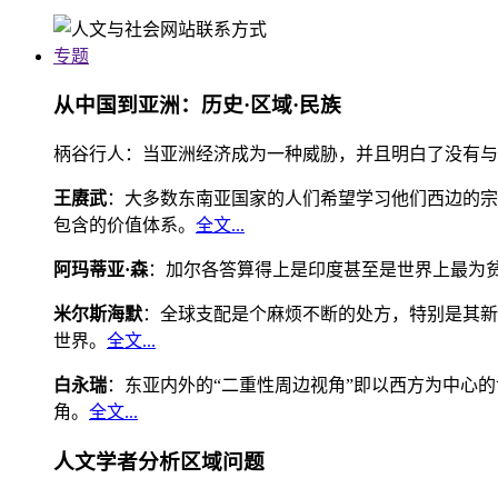
专题
从中国到亚洲：历史·区域·民族
柄谷行人：当亚洲经济成为一种威胁，并且明白了没有与
王赓武
：大多数东南亚国家的人们希望学习他们西边的宗
包含的价值体系。
全文...
阿玛蒂亚·森
：加尔各答算得上是印度甚至是世界上最为
米尔斯海默
：全球支配是个麻烦不断的处方，特别是其新
世界。
全文...
白永瑞
：东亚内外的“二重性周边视角”即以西方为中心
角。
全文...
人文学者分析区域问题