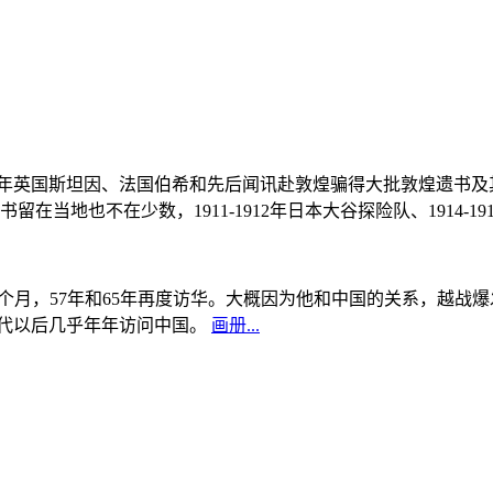
, 1908年英国斯坦因、法国伯希和先后闻讯赴敦煌骗得大批敦煌遗
当地也不在少数，1911-1912年日本大谷探险队、1914-1
中国5个月，57年和65年再度访华。大概因为他和中国的关系，越
0年代以后几乎年年访问中国。
画册...