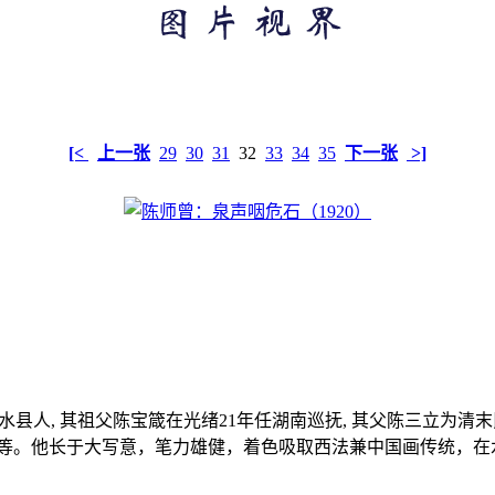
）
[<
上一张
29
30
31
32
33
34
35
下一张
>]
, 江西修水县人, 其祖父陈宝箴在光绪21年任湖南巡抚, 其父陈三立
龚贤等。他长于大写意，笔力雄健，着色吸取西法兼中国画传统，