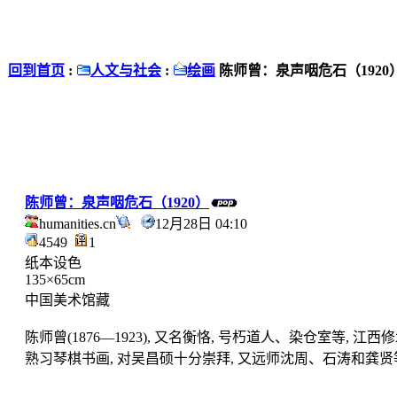
回到首页
:
人文与社会
:
绘画
陈师曾：泉声咽危石（1920
陈师曾：泉声咽危石（1920）
humanities.cn
12月28日 04:10
4549
1
纸本设色
135×65cm
中国美术馆藏
陈师曾(1876—1923), 又名衡恪, 号朽道人、染仓室等
熟习琴棋书画, 对吴昌硕十分崇拜, 又远师沈周、石涛和