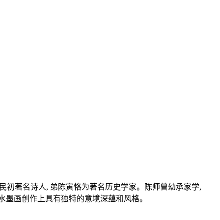
为清末民初著名诗人, 弟陈寅恪为著名历史学家。陈师曾幼承家学,
在水墨画创作上具有独特的意境深蕴和风格。