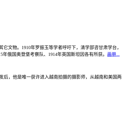
书及其它文物。1910年罗振玉等学者呼吁下，清学部咨甘肃学台，
915年俄国奥登堡考察队、1914年英国斯坦因各有所获。
画册...
战爆发后，他是唯一获许进入越南拍摄的摄影师，从越南和美国两