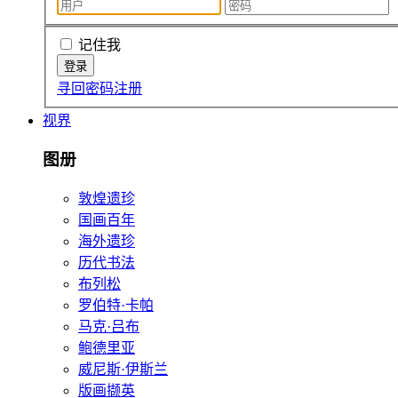
记住我
寻回密码
注册
视界
图册
敦煌遗珍
国画百年
海外遗珍
历代书法
布列松
罗伯特·卡帕
马克·吕布
鲍德里亚
威尼斯·伊斯兰
版画撷英