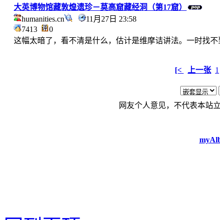
大英博物馆藏敦煌遗珍－莫高窟藏经洞（第17窟）
humanities.cn
11月27日 23:58
7413
0
这幅太暗了，看不清是什么，估计是维摩诘讲法。一时找不
[<
上一张
1
网友个人意见，不代表本站
myAlb