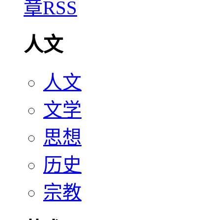
人文
人文
文学
思想
历史
宗教