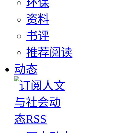
环保
资料
书评
推荐阅读
动态