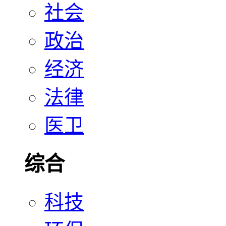
社会
政治
经济
法律
医卫
综合
科技