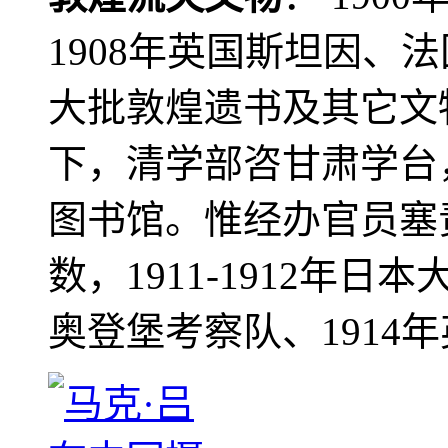
1908年英国斯坦因、
大批敦煌遗书及其它文物
下，清学部咨甘肃学台
图书馆。惟经办官员塞
数，1911-1912年日本
奥登堡考察队、1914