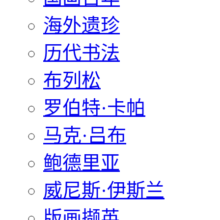
海外遗珍
历代书法
布列松
罗伯特·卡帕
马克·吕布
鲍德里亚
威尼斯·伊斯兰
版画撷英