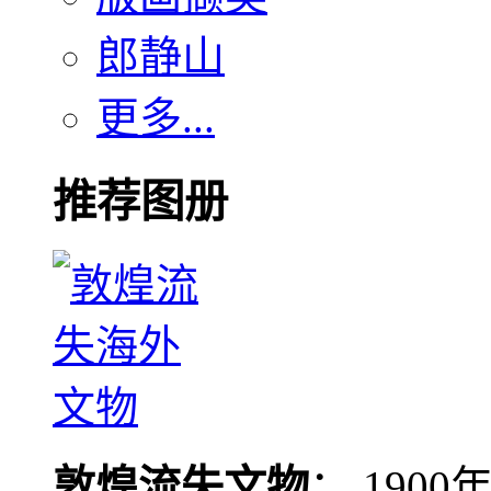
郎静山
更多...
推荐图册
敦煌流失文物
： 190