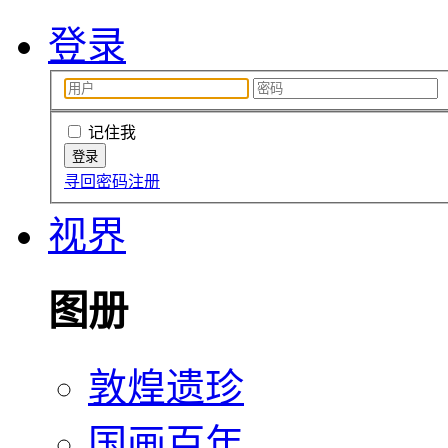
登录
记住我
寻回密码
注册
视界
图册
敦煌遗珍
国画百年