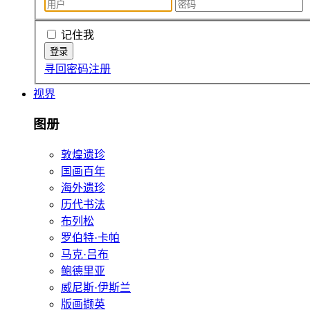
记住我
寻回密码
注册
视界
图册
敦煌遗珍
国画百年
海外遗珍
历代书法
布列松
罗伯特·卡帕
马克·吕布
鲍德里亚
威尼斯·伊斯兰
版画撷英