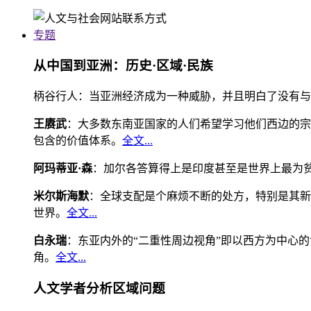
专题
从中国到亚洲：历史·区域·民族
柄谷行人：当亚洲经济成为一种威胁，并且明白了没有与
王赓武
：大多数东南亚国家的人们希望学习他们西边的宗
包含的价值体系。
全文...
阿玛蒂亚·森
：加尔各答算得上是印度甚至是世界上最为
米尔斯海默
：全球支配是个麻烦不断的处方，特别是其新
世界。
全文...
白永瑞
：东亚内外的“二重性周边视角”即以西方为中心
角。
全文...
人文学者分析区域问题