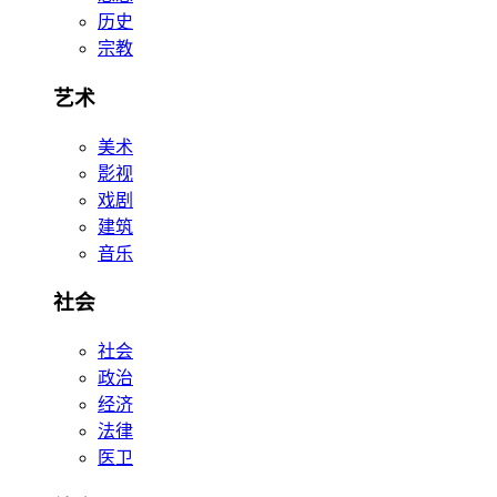
历史
宗教
艺术
美术
影视
戏剧
建筑
音乐
社会
社会
政治
经济
法律
医卫