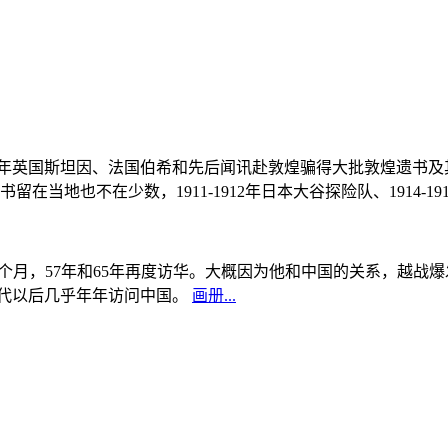
, 1908年英国斯坦因、法国伯希和先后闻讯赴敦煌骗得大批敦煌遗
当地也不在少数，1911-1912年日本大谷探险队、1914-1
中国5个月，57年和65年再度访华。大概因为他和中国的关系，越
0年代以后几乎年年访问中国。
画册...