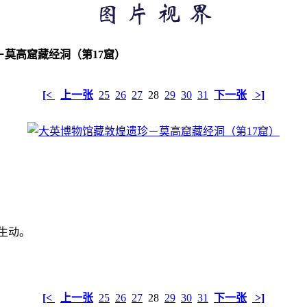
莫高窟藏经洞（第17窟）
[<
上一张
25
26
27
28
29
30
31
下一张
>]
生动。
[<
上一张
25
26
27
28
29
30
31
下一张
>]