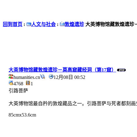
回到首页
:
人文与社会
:
敦煌遗珍
大英博物馆藏敦煌遗珍－
大英博物馆藏敦煌遗珍－莫高窟藏经洞（第17窟）
humanities.cn
12月08日 00:52
4768
1
引路菩萨
大英博物馆最自矜的敦煌藏品之一。引路菩萨与死者都刻画
85cmx53.6cm