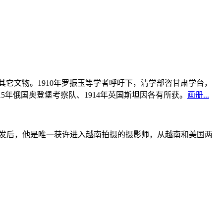
书及其它文物。1910年罗振玉等学者呼吁下，清学部咨甘肃学台，
915年俄国奥登堡考察队、1914年英国斯坦因各有所获。
画册...
战爆发后，他是唯一获许进入越南拍摄的摄影师，从越南和美国两