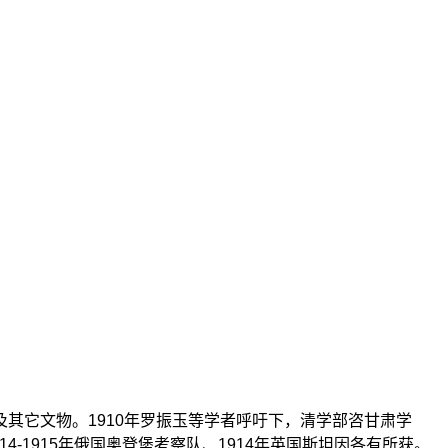
遗书及其它文物。1910年罗振玉等学者呼吁下，清学部咨甘肃学
4-1915年俄国奥登堡考察队、1914年英国斯坦因各有所获。