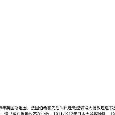
, 1908年英国斯坦因、法国伯希和先后闻讯赴敦煌骗得大批敦煌
留在当地也不在少数，1911-1912年日本大谷探险队、191