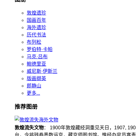
敦煌遗珍
国画百年
海外遗珍
历代书法
布列松
罗伯特·卡帕
马克·吕布
鲍德里亚
威尼斯·伊斯兰
版画撷英
郎静山
更多...
推荐图册
敦煌流失文物
： 1900年敦煌藏经洞重见天日，1907
台，令将残卷悉数运京，藏京师图书馆。惟经办官员塞责，遗书