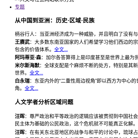
专题
从中国到亚洲：历史·区域·民族
柄谷行人：当亚洲经济成为一种威胁，并且明白了没有与
王赓武
：大多数东南亚国家的人们希望学习他们西边的宗
包含的价值体系。
全文...
阿玛蒂亚·森
：加尔各答算得上是印度甚至是世界上最为
米尔斯海默
：全球支配是个麻烦不断的处方，特别是其新
世界。
全文...
白永瑞
：东亚内外的“二重性周边视角”即以西方为中心
角。
全文...
人文学者分析区域问题
汪晖
：尊严政治和平等政治的逻辑应该被贯彻到中国社会
民主体为基础的公民政治，这个危机就不可能真正化解。
汪晖
：在有关东北亚地区的战争与和平的讨论中，琉球占