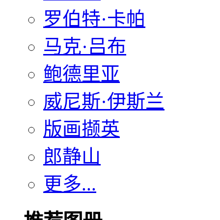
罗伯特·卡帕
马克·吕布
鲍德里亚
威尼斯·伊斯兰
版画撷英
郎静山
更多...