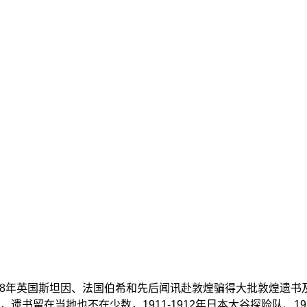
, 1908年英国斯坦因、法国伯希和先后闻讯赴敦煌骗得大批敦煌
留在当地也不在少数，1911-1912年日本大谷探险队、191