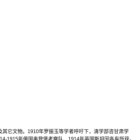
遗书及其它文物。1910年罗振玉等学者呼吁下，清学部咨甘肃学
4-1915年俄国奥登堡考察队、1914年英国斯坦因各有所获。