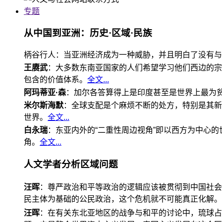
专题
从中国到亚洲：历史·区域·民族
柄谷行人：当亚洲经济成为一种威胁，并且明白了没有与
王赓武
：大多数东南亚国家的人们希望学习他们西边的宗
包含的价值体系。
全文...
阿玛蒂亚·森
：加尔各答算得上是印度甚至是世界上最为
米尔斯海默
：全球支配是个麻烦不断的处方，特别是其新
世界。
全文...
白永瑞
：东亚内外的“二重性周边视角”即以西方为中心
角。
全文...
人文学者分析区域问题
汪晖
：尊严政治和平等政治的逻辑应该被贯彻到中国社会
民主体为基础的公民政治，这个危机就不可能真正化解。
汪晖
：在有关东北亚地区的战争与和平的讨论中，琉球占