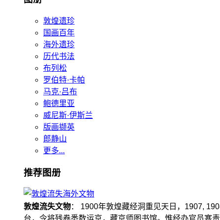
敦煌遗珍
国画百年
海外遗珍
历代书法
布列松
罗伯特·卡帕
马克·吕布
鲍德里亚
威尼斯·伊斯兰
版画撷英
郎静山
更多...
推荐图册
敦煌流失文物
： 1900年敦煌藏经洞重见天日，1907
台，令将残卷悉数运京，藏京师图书馆。惟经办官员塞责，遗书