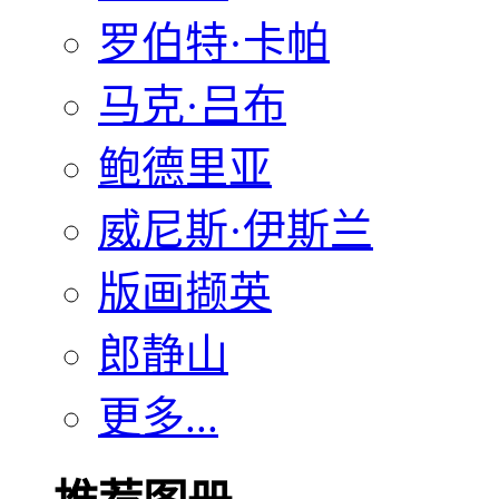
罗伯特·卡帕
马克·吕布
鲍德里亚
威尼斯·伊斯兰
版画撷英
郎静山
更多...