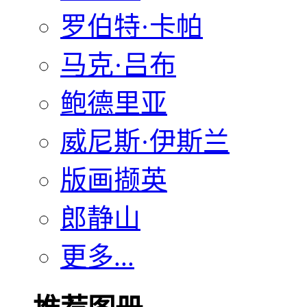
罗伯特·卡帕
马克·吕布
鲍德里亚
威尼斯·伊斯兰
版画撷英
郎静山
更多...