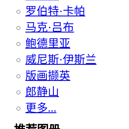
罗伯特·卡帕
马克·吕布
鲍德里亚
威尼斯·伊斯兰
版画撷英
郎静山
更多...