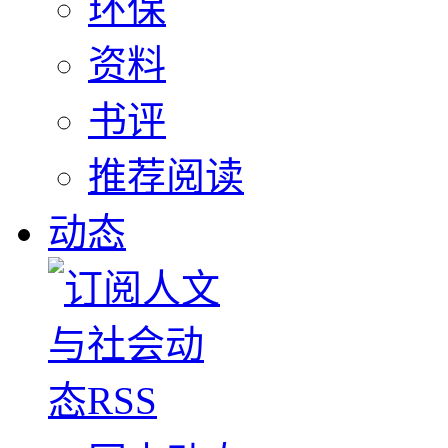
环保
资料
书评
推荐阅读
动态