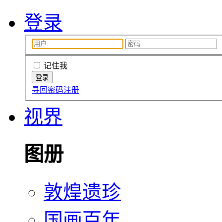
登录
记住我
寻回密码
注册
视界
图册
敦煌遗珍
国画百年