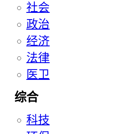
社会
政治
经济
法律
医卫
综合
科技