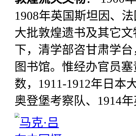
1908年英国斯坦因、
大批敦煌遗书及其它文物
下，清学部咨甘肃学台
图书馆。惟经办官员塞
数，1911-1912年日本
奥登堡考察队、1914