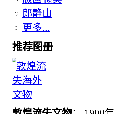
郎静山
更多...
推荐图册
敦煌流失文物
： 190