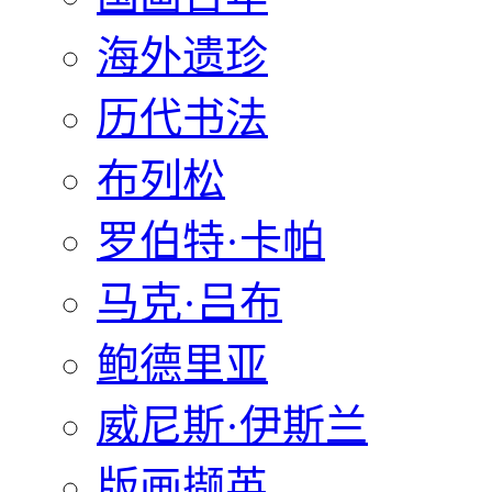
海外遗珍
历代书法
布列松
罗伯特·卡帕
马克·吕布
鲍德里亚
威尼斯·伊斯兰
版画撷英