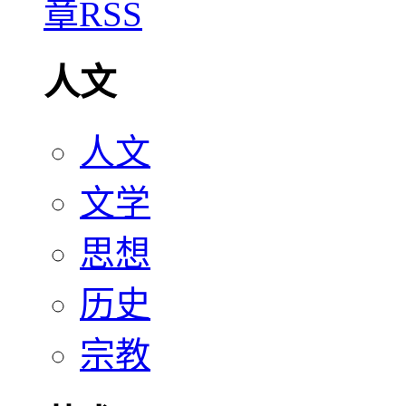
人文
人文
文学
思想
历史
宗教