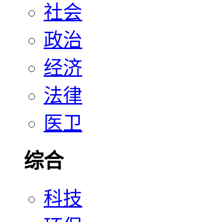
社会
政治
经济
法律
医卫
综合
科技