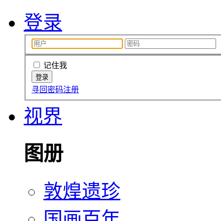
登录
记住我
寻回密码
注册
视界
图册
敦煌遗珍
国画百年