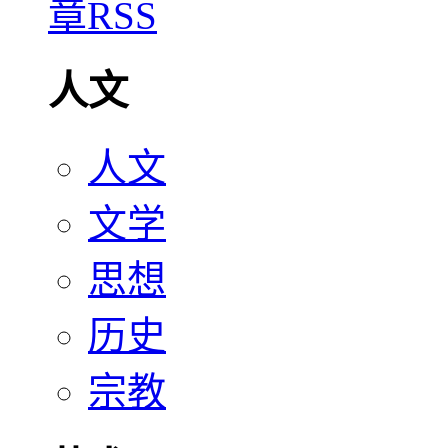
人文
人文
文学
思想
历史
宗教