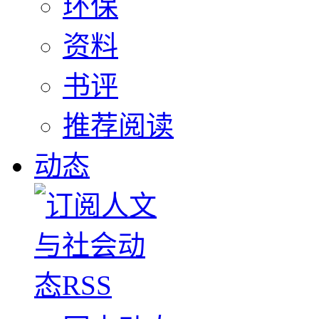
环保
资料
书评
推荐阅读
动态