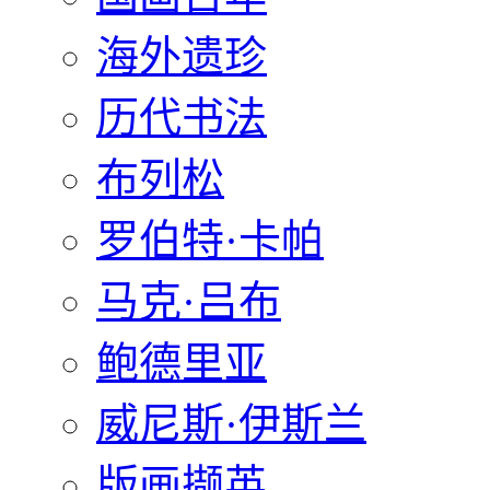
海外遗珍
历代书法
布列松
罗伯特·卡帕
马克·吕布
鲍德里亚
威尼斯·伊斯兰
版画撷英