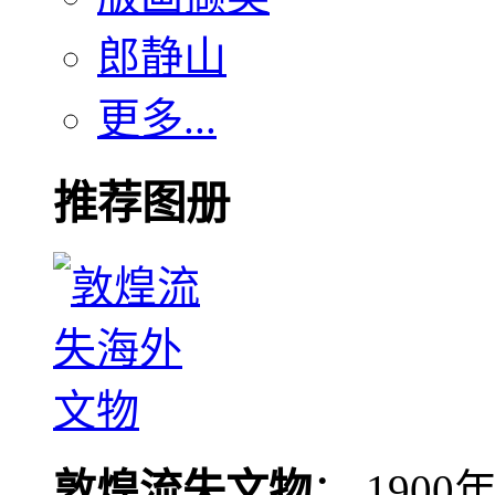
郎静山
更多...
推荐图册
敦煌流失文物
： 190