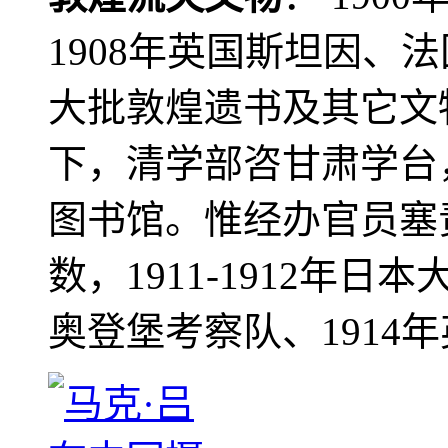
1908年英国斯坦因、
大批敦煌遗书及其它文物
下，清学部咨甘肃学台
图书馆。惟经办官员塞
数，1911-1912年日本
奥登堡考察队、1914