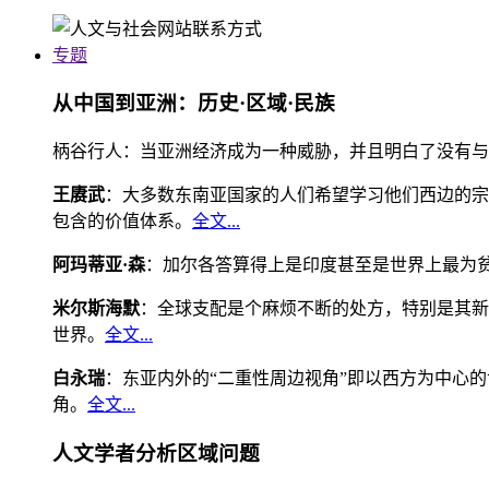
专题
从中国到亚洲：历史·区域·民族
柄谷行人：当亚洲经济成为一种威胁，并且明白了没有与
王赓武
：大多数东南亚国家的人们希望学习他们西边的宗
包含的价值体系。
全文...
阿玛蒂亚·森
：加尔各答算得上是印度甚至是世界上最为
米尔斯海默
：全球支配是个麻烦不断的处方，特别是其新
世界。
全文...
白永瑞
：东亚内外的“二重性周边视角”即以西方为中心
角。
全文...
人文学者分析区域问题