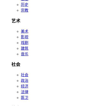
历史
宗教
艺术
美术
影视
戏剧
建筑
音乐
社会
社会
政治
经济
法律
医卫