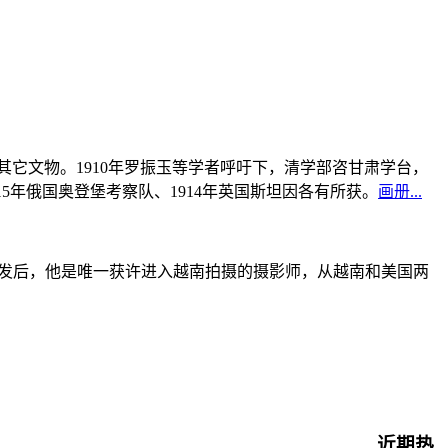
书及其它文物。1910年罗振玉等学者呼吁下，清学部咨甘肃学台，
915年俄国奥登堡考察队、1914年英国斯坦因各有所获。
画册...
战爆发后，他是唯一获许进入越南拍摄的摄影师，从越南和美国两
近期热