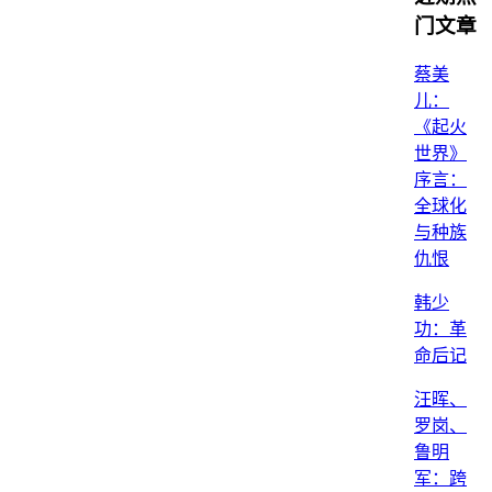
门文章
蔡美
儿：
《起火
世界》
序言：
全球化
与种族
仇恨
韩少
功：革
命后记
汪晖、
罗岗、
鲁明
军：跨