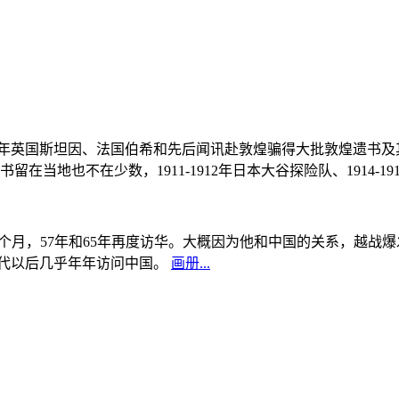
, 1908年英国斯坦因、法国伯希和先后闻讯赴敦煌骗得大批敦煌遗
当地也不在少数，1911-1912年日本大谷探险队、1914-1
中国5个月，57年和65年再度访华。大概因为他和中国的关系，越
0年代以后几乎年年访问中国。
画册...