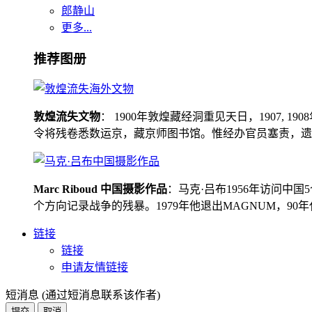
郎静山
更多...
推荐图册
敦煌流失文物
： 1900年敦煌藏经洞重见天日，1907
令将残卷悉数运京，藏京师图书馆。惟经办官员塞责，遗书留在
Marc Riboud 中国摄影作品
：马克·吕布1956年访问
个方向记录战争的残暴。1979年他退出MAGNUM，9
链接
链接
申请友情链接
短消息 (通过短消息联系该作者)