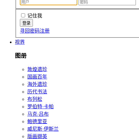
记住我
寻回密码
注册
视界
图册
敦煌遗珍
国画百年
海外遗珍
历代书法
布列松
罗伯特·卡帕
马克·吕布
鲍德里亚
威尼斯·伊斯兰
版画撷英