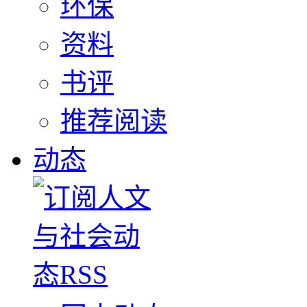
环保
资料
书评
推荐阅读
动态