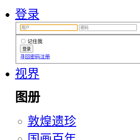
登录
记住我
寻回密码
注册
视界
图册
敦煌遗珍
国画百年