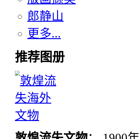
郎静山
更多...
推荐图册
敦煌流失文物
： 190