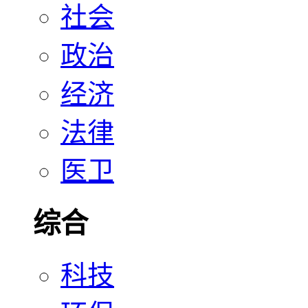
社会
政治
经济
法律
医卫
综合
科技