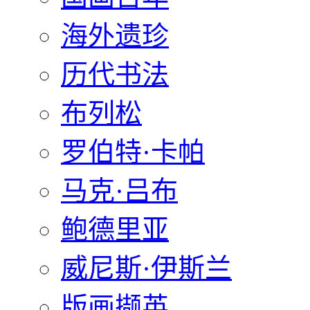
海外遗珍
历代书法
布列松
罗伯特·卡帕
马克·吕布
鲍德里亚
威尼斯·伊斯兰
版画撷英