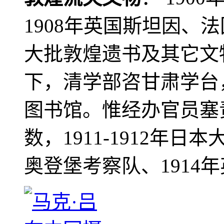
1908年英国斯坦因、
大批敦煌遗书及其它文物
下，清学部咨甘肃学台
图书馆。惟经办官员塞
数，1911-1912年日本
奥登堡考察队、1914