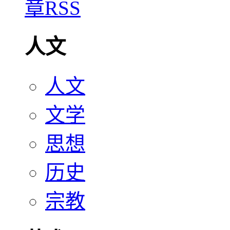
人文
人文
文学
思想
历史
宗教