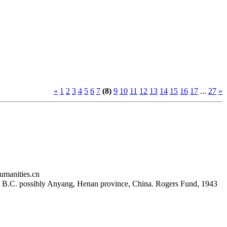
«
1
2
3
4
5
6
7
(8)
9
10
11
12
13
14
15
16
17
...
27
»
ies.cn
ry B.C. possibly Anyang, Henan province, China. Rogers Fund, 1943