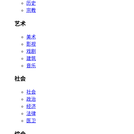
历史
宗教
艺术
美术
影视
戏剧
建筑
音乐
社会
社会
政治
经济
法律
医卫