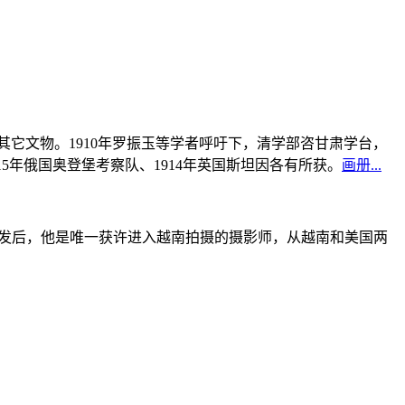
书及其它文物。1910年罗振玉等学者呼吁下，清学部咨甘肃学台，
915年俄国奥登堡考察队、1914年英国斯坦因各有所获。
画册...
战爆发后，他是唯一获许进入越南拍摄的摄影师，从越南和美国两