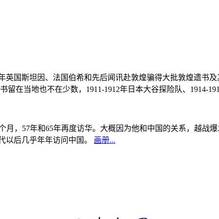
, 1908年英国斯坦因、法国伯希和先后闻讯赴敦煌骗得大批敦煌遗
当地也不在少数，1911-1912年日本大谷探险队、1914-1
中国5个月，57年和65年再度访华。大概因为他和中国的关系，越
0年代以后几乎年年访问中国。
画册...