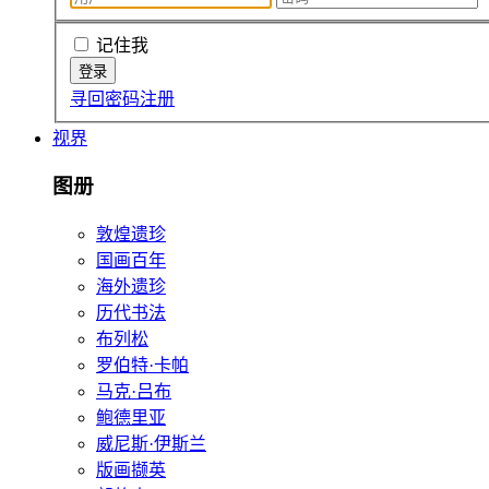
记住我
寻回密码
注册
视界
图册
敦煌遗珍
国画百年
海外遗珍
历代书法
布列松
罗伯特·卡帕
马克·吕布
鲍德里亚
威尼斯·伊斯兰
版画撷英