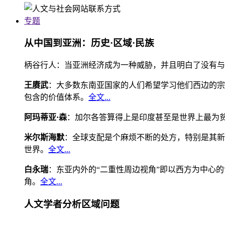
专题
从中国到亚洲：历史·区域·民族
柄谷行人：当亚洲经济成为一种威胁，并且明白了没有与
王赓武
：大多数东南亚国家的人们希望学习他们西边的宗
包含的价值体系。
全文...
阿玛蒂亚·森
：加尔各答算得上是印度甚至是世界上最为
米尔斯海默
：全球支配是个麻烦不断的处方，特别是其新
世界。
全文...
白永瑞
：东亚内外的“二重性周边视角”即以西方为中心
角。
全文...
人文学者分析区域问题