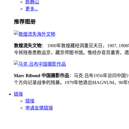
郎静山
更多...
推荐图册
敦煌流失文物
： 1900年敦煌藏经洞重见天日，1907
令将残卷悉数运京，藏京师图书馆。惟经办官员塞责，遗书留在
Marc Riboud 中国摄影作品
：马克·吕布1956年访问
个方向记录战争的残暴。1979年他退出MAGNUM，9
链接
链接
申请友情链接