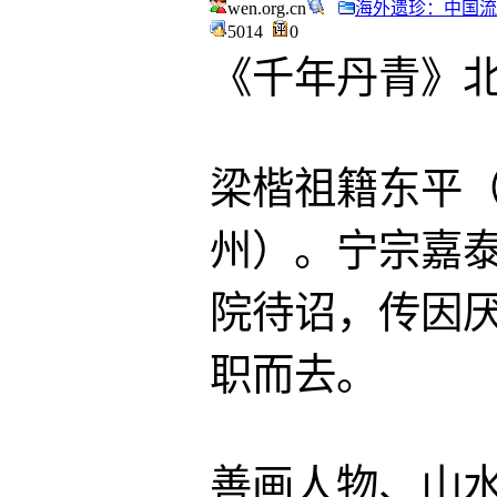
wen.org.cn
海外遗珍：中国流
5014
0
《千年丹青》北大
梁楷祖籍东平
州）。宁宗嘉泰间
院待诏，传因
职而去。
善画人物、山