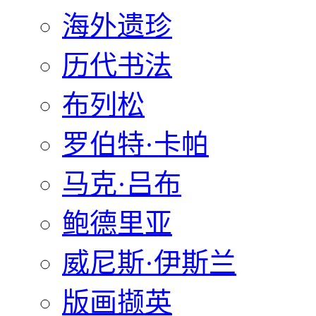
海外遗珍
历代书法
布列松
罗伯特·卡帕
马克·吕布
鲍德里亚
威尼斯·伊斯兰
版画撷英