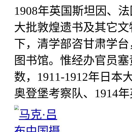
1908年英国斯坦因、
大批敦煌遗书及其它文物
下，清学部咨甘肃学台
图书馆。惟经办官员塞
数，1911-1912年日本
奥登堡考察队、1914