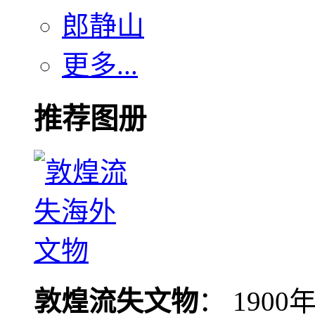
郎静山
更多...
推荐图册
敦煌流失文物
： 190