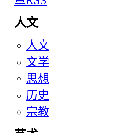
人文
人文
文学
思想
历史
宗教