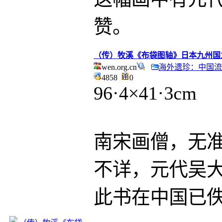
赞。
（传）牧溪《布袋图轴》日本九州国
wen.org.cn
海外遗珍：中国流
4858
0
96·4×41·3cm
南宋画僧，无准
不详，元代吴
此书在中国已