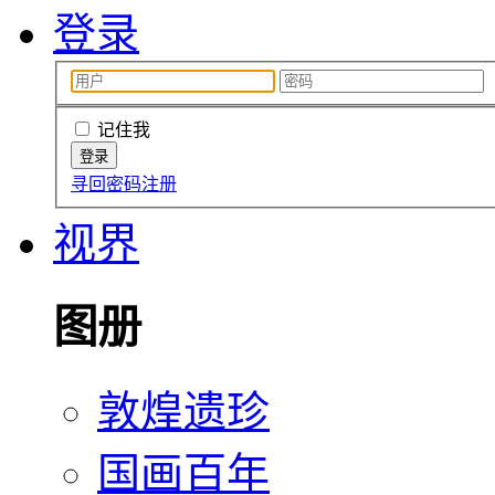
登录
记住我
寻回密码
注册
视界
图册
敦煌遗珍
国画百年