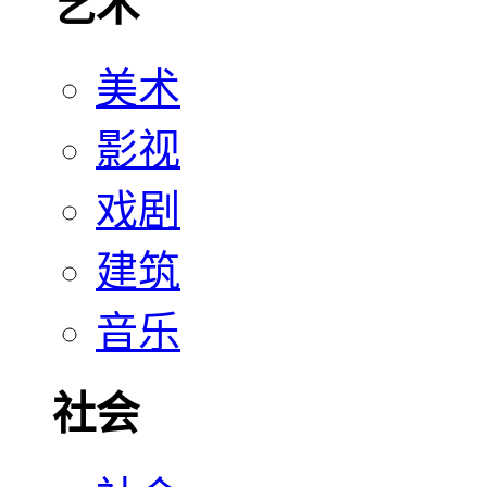
艺术
美术
影视
戏剧
建筑
音乐
社会