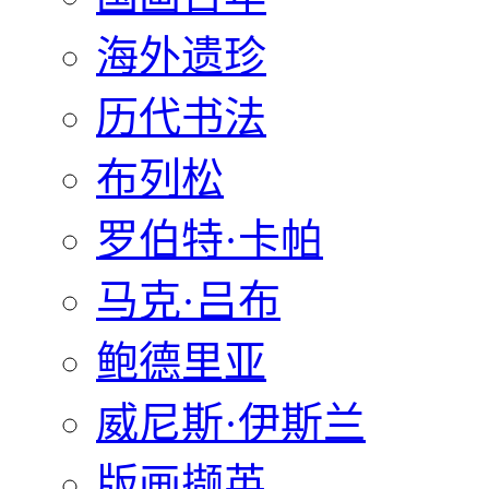
海外遗珍
历代书法
布列松
罗伯特·卡帕
马克·吕布
鲍德里亚
威尼斯·伊斯兰
版画撷英