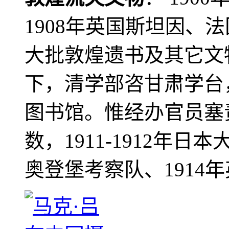
1908年英国斯坦因、
大批敦煌遗书及其它文物
下，清学部咨甘肃学台
图书馆。惟经办官员塞
数，1911-1912年日本
奥登堡考察队、1914