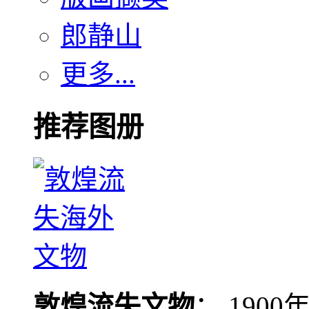
郎静山
更多...
推荐图册
敦煌流失文物
： 190