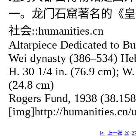
一。龙门石窟著名的《皇
社会::humanities.cn
Altarpiece Dedicated to B
Wei dynasty (386–534) Hebe
H. 30 1/4 in. (76.9 cm); W. 
(24.8 cm)
Rogers Fund, 1938 (38.158
[img]http://humanities.cn/
[<
上一张
26
2