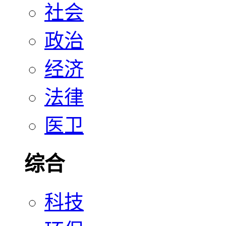
社会
政治
经济
法律
医卫
综合
科技