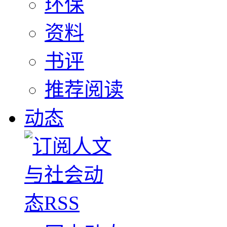
环保
资料
书评
推荐阅读
动态