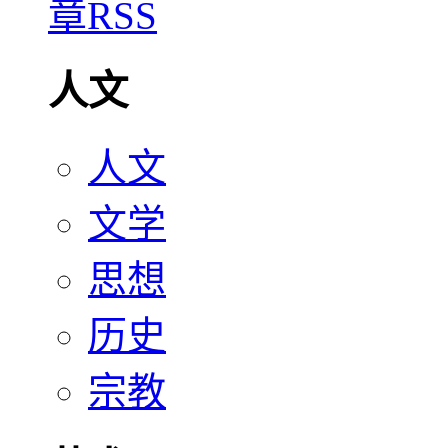
人文
人文
文学
思想
历史
宗教