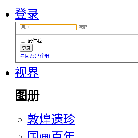
登录
记住我
寻回密码
注册
视界
图册
敦煌遗珍
国画百年