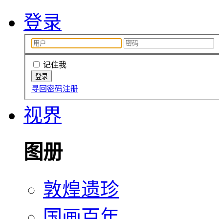
登录
记住我
寻回密码
注册
视界
图册
敦煌遗珍
国画百年