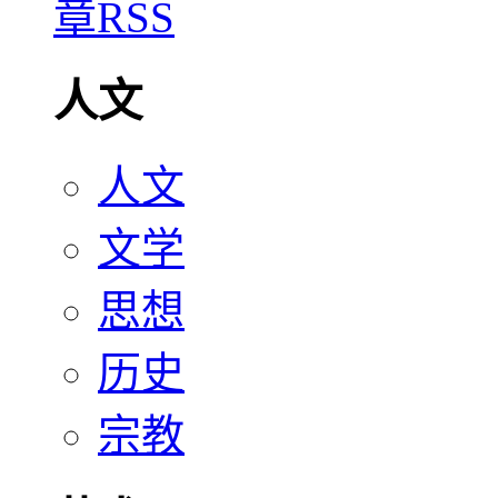
人文
人文
文学
思想
历史
宗教