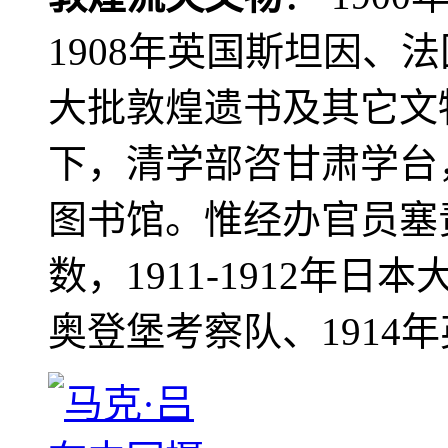
1908年英国斯坦因、
大批敦煌遗书及其它文物
下，清学部咨甘肃学台
图书馆。惟经办官员塞
数，1911-1912年日本
奥登堡考察队、1914