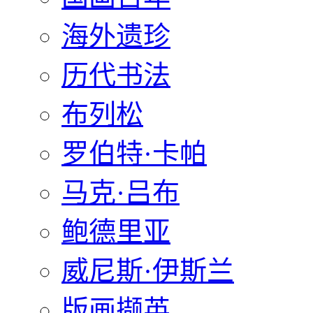
海外遗珍
历代书法
布列松
罗伯特·卡帕
马克·吕布
鲍德里亚
威尼斯·伊斯兰
版画撷英