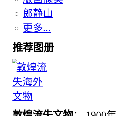
郎静山
更多...
推荐图册
敦煌流失文物
： 190