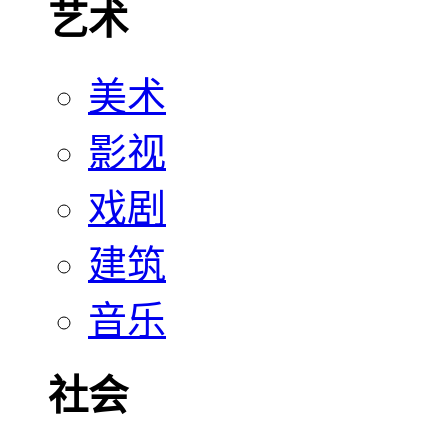
艺术
美术
影视
戏剧
建筑
音乐
社会