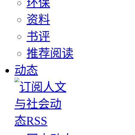
环保
资料
书评
推荐阅读
动态