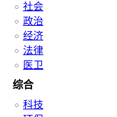
社会
政治
经济
法律
医卫
综合
科技