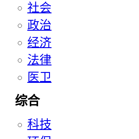
社会
政治
经济
法律
医卫
综合
科技