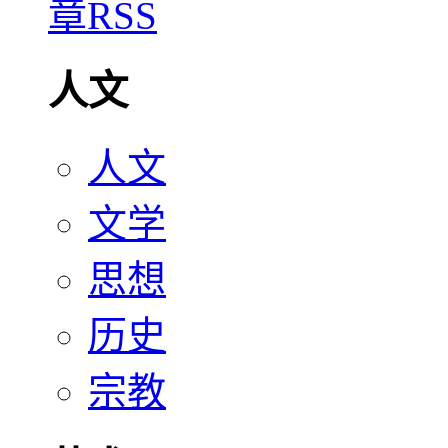
人文
人文
文学
思想
历史
宗教