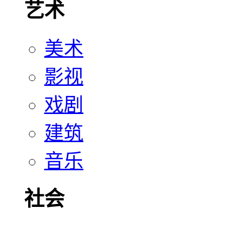
艺术
美术
影视
戏剧
建筑
音乐
社会