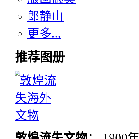
郎静山
更多...
推荐图册
敦煌流失文物
： 190