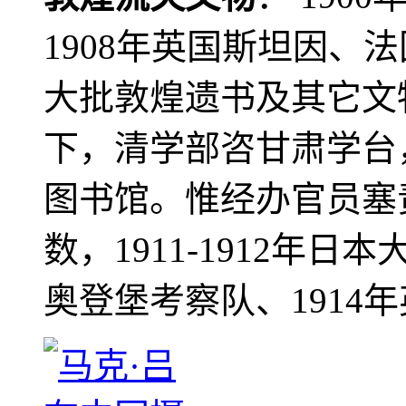
1908年英国斯坦因、
大批敦煌遗书及其它文物
下，清学部咨甘肃学台
图书馆。惟经办官员塞
数，1911-1912年日本
奥登堡考察队、1914