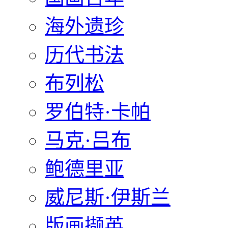
海外遗珍
历代书法
布列松
罗伯特·卡帕
马克·吕布
鲍德里亚
威尼斯·伊斯兰
版画撷英