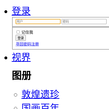
登录
记住我
寻回密码
注册
视界
图册
敦煌遗珍
国画百年