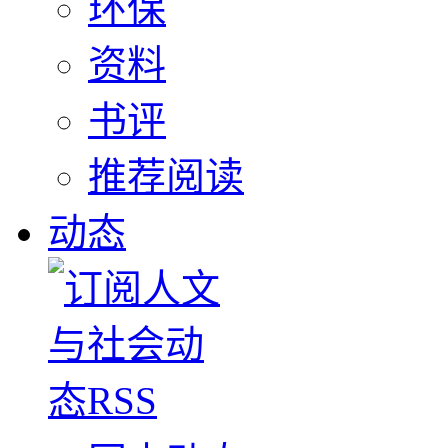
环保
资料
书评
推荐阅读
动态