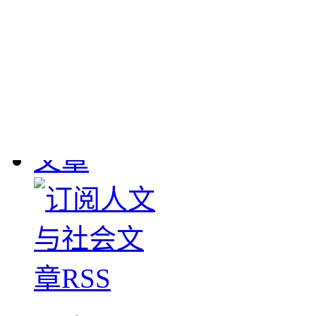
敦煌流失文物
： 190
1908年英国斯坦因、
大批敦煌遗书及其它文物
下，清学部咨甘肃学台
图书馆。惟经办官员塞
数，1911-1912年日本