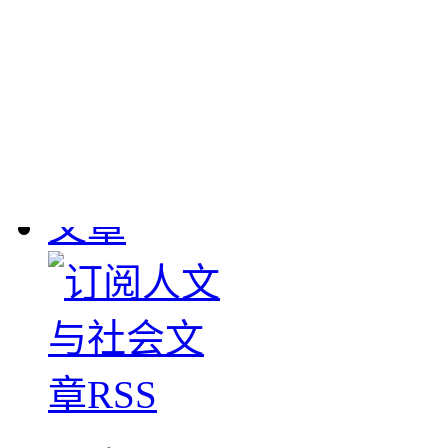
敦煌流失文物
： 190
1908年英国斯坦因、
大批敦煌遗书及其它文物
下，清学部咨甘肃学台
图书馆。惟经办官员塞
数，1911-1912年日本