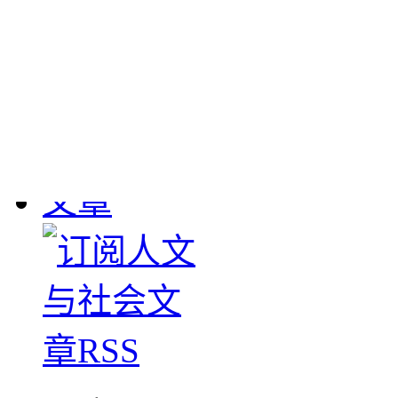
敦煌流失文物
： 190
1908年英国斯坦因、
大批敦煌遗书及其它文物
下，清学部咨甘肃学台
图书馆。惟经办官员塞
数，1911-1912年日本