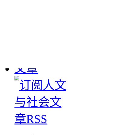
敦煌流失文物
： 190
1908年英国斯坦因、
大批敦煌遗书及其它文物
下，清学部咨甘肃学台
图书馆。惟经办官员塞
数，1911-1912年日本