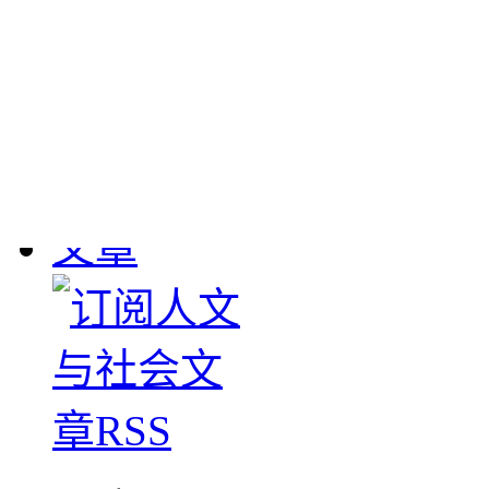
敦煌流失文物
： 190
1908年英国斯坦因、
大批敦煌遗书及其它文物
下，清学部咨甘肃学台
图书馆。惟经办官员塞
数，1911-1912年日本