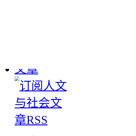
敦煌流失文物
： 190
1908年英国斯坦因、
大批敦煌遗书及其它文物
下，清学部咨甘肃学台
图书馆。惟经办官员塞
数，1911-1912年日本