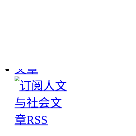
敦煌流失文物
： 190
1908年英国斯坦因、
大批敦煌遗书及其它文物
下，清学部咨甘肃学台
图书馆。惟经办官员塞
数，1911-1912年日本