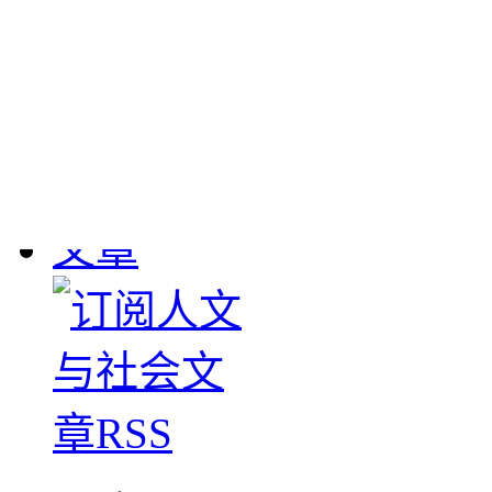
敦煌流失文物
： 190
1908年英国斯坦因、
大批敦煌遗书及其它文物
下，清学部咨甘肃学台
图书馆。惟经办官员塞
数，1911-1912年日本